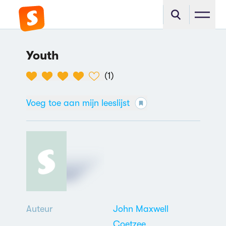
Youth
(
1
)
Voeg toe aan mijn leeslijst
Auteur
John Maxwell
Coetzee