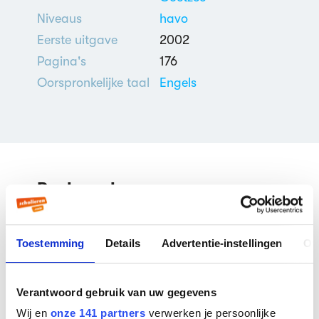
Niveaus
havo
Eerste uitgave
2002
Pagina's
176
Oorspronkelijke taal
Engels
Boekverslagen
Youth door John Maxwell
Toestemming
Details
Advertentie-instellingen
Ov
Coetzee
Boekverslag Engels door een
scholier
| 5e klas havo
Verantwoord gebruik van uw gegevens
Wij en
onze 141 partners
verwerken je persoonlijke