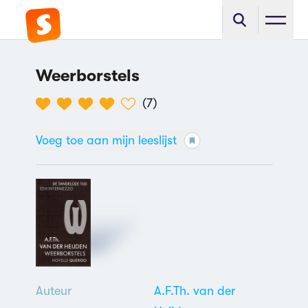
Weerborstels
(
7
)
Voeg toe aan mijn leeslijst
Auteur
A.F.Th. van der