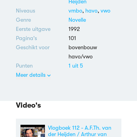
Heijden
Niveaus
vmbo
,
havo
,
vwo
Genre
Novelle
Eerste uitgave
1992
Pagina's
101
Geschikt voor
bovenbouw
havo/vwo
Punten
1 uit 5
Meer details
Nederlands
Dood
,
Vader-
zoonrelatie
,
Vriendschap
Video's
Vlogboek 112 - A.F.Th. van
der Heijden / Arthur van