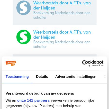
Weerborstels door A.F.Th. van
der Heijden
Boekverslag Nederlands door een
scholier
Weerborstels door A.F.Th. van
der Heijden
Boekverslag Nederlands door een
scholier
Weerborstels door A.F.Th. van
der Heijden
Boekverslag Nederlands door een
scholier
| 6e klas vwo
Toestemming
Details
Advertentie-instellingen
Ov
Weerborstels door A.F.Th. van
Verantwoord gebruik van uw gegevens
der Heijden
Wij en
onze 141 partners
verwerken je persoonlijke
Boekverslag Nederlands door een
scholier
| 4e klas vmbo
gegevens (bijv. uw IP-adres) met behulp van