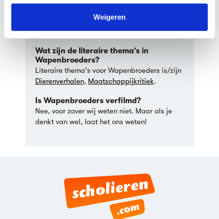
In welke taal is Wapenbroeders
We werken samen met
63 derden
die uw gegevens
geschreven?
kunnen ontvangen en verwerken.
Weigeren
Wapenbroeders werd geschreven in het
Nederlands.
Wat zijn de literaire thema’s in
Wapenbroeders?
Literaire thema's voor Wapenbroeders is/zijn
Dierenverhalen
,
Maatschappijkritiek
.
Is Wapenbroeders verfilmd?
Nee, voor zover wij weten niet. Maar als je
denkt van wel, laat het ons weten!