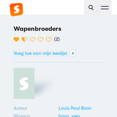
Wapenbroeders
(
2
)
Voeg toe aan mijn leeslijst
Auteur
Louis Paul Boon
Niveaus
havo
,
vwo