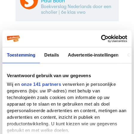
Paul Boon
Boekverslag Nederlands door een
scholier
| 6e klas vwo
Veelgestelde vragen over
Wapenbroeders
Toestemming
Details
Advertentie-instellingen
Ov
Wie schreef Wapenbroeders?
Verantwoord gebruik van uw gegevens
Wapenbroeders werd geschreven door
Louis
Paul Boon
. Er zijn
14 boeken
van deze auteur
Wij en
onze 141 partners
verwerken je persoonlijke
bekend bij ons. De bekendste boeken van
gegevens (bijv. uw IP-adres) met behulp van
deze auteur zijn
Menuet
(1955),
De bende van
technologieën zoals cookies om informatie op uw
Jan de Lichte
(1953) en
Mijn kleine oorlog
apparaat op te slaan en te gebruiken met als doel
(1947).
gepersonaliseerde advertenties en content, metingen aan
advertenties en content, inzicht in publiek en
In welk jaar is Wapenbroeders
productontwikkeling. U kunt kiezen wie uw gegevens
geschreven?
gebruikt en met welke doelen.
Wapenbroeders is geschreven in het jaar