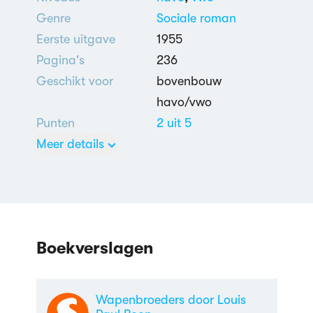
Genre
Sociale roman
Eerste uitgave
1955
Pagina's
236
Geschikt voor
bovenbouw
havo/vwo
Punten
2 uit 5
Meer details
Nederlands
Dierenverhalen
,
Maatschappijkritiek
Boekverslagen
Wapenbroeders door Louis