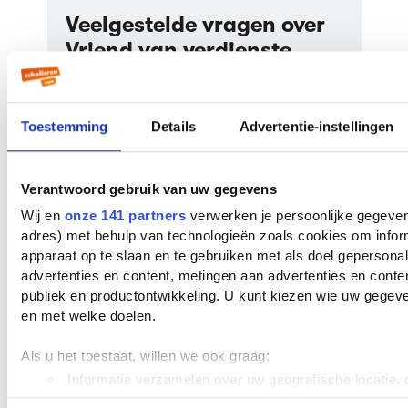
Veelgestelde vragen over
Vriend van verdienste
Wie schreef Vriend van verdienste?
Vriend van verdienste werd geschreven door
Toestemming
Details
Advertentie-instellingen
Thomas Rosenboom
. Thomas Rosenboom is
nu 70 jaar oud. Er zijn
8 boeken
van deze
auteur bekend bij ons. De bekendste boeken
Verantwoord gebruik van uw gegevens
van deze auteur zijn
Publieke werken
(2000),
Wij en
onze 141 partners
verwerken je persoonlijke gegevens
Spitzen
(2004) en
Vriend van verdienste
adres) met behulp van technologieën zoals cookies om infor
(1986).
apparaat op te slaan en te gebruiken met als doel gepersona
In welk jaar is Vriend van verdienste
advertenties en content, metingen aan advertenties en content
geschreven?
publiek en productontwikkeling. U kunt kiezen wie uw gegev
Vriend van verdienste is geschreven in het
en met welke doelen.
jaar 1986.
Als u het toestaat, willen we ook graag:
Hoeveel pagina’s heeft Vriend van
Informatie verzamelen over uw geografische locatie, d
verdienste?
paar meter nauwkeurig kan zijn
Vriend van verdienste heeft 263 pagina's en