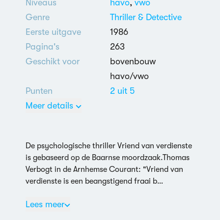
Niveaus
havo
,
vwo
Genre
Thriller & Detective
Eerste uitgave
1986
Pagina's
263
Geschikt voor
bovenbouw
havo/vwo
Punten
2 uit 5
Meer details
Nederlands
Moord
,
Vriendschap
De psychologische thriller Vriend van verdienste
is gebaseerd op de Baarnse moordzaak.Thomas
Verbogt in de Arnhemse Courant: "Vriend van
verdienste is een beangstigend fraai b…
Lees meer