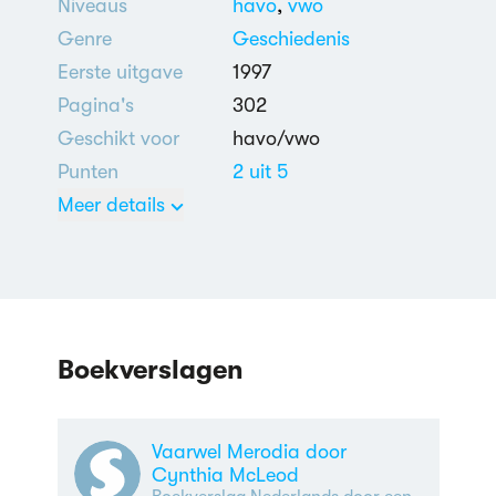
Niveaus
havo
,
vwo
Genre
Geschiedenis
Eerste uitgave
1997
Pagina's
302
Geschikt voor
havo/vwo
Punten
2 uit 5
Meer details
Nederlands
Sociale problemen
Boekverslagen
Vaarwel Merodia door
Cynthia McLeod