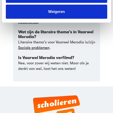
We werken samen met
63 derden
die uw gegevens
In welke taal is Vaarwel Merodia
kunnen ontvangen en verwerken.
geschreven?
Weigeren
Vaarwel Merodia werd geschreven in het
Nederlands.
Wat zijn de literaire thema’s in Vaarwel
Merodia?
Literaire thema's voor Vaarwel Merodia is/zijn
Sociale problemen
.
Is Vaarwel Merodia verfilmd?
Nee, voor zover wij weten niet. Maar als je
denkt van wel, laat het ons weten!