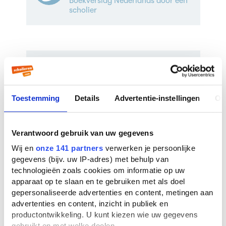
Boekverslag Nederlands door een
scholier
Veelgestelde vragen over
Vaarwel Merodia
Toestemming
Details
Advertentie-instellingen
Ov
Wie schreef Vaarwel Merodia?
Vaarwel Merodia werd geschreven door
Cynthia McLeod
. Cynthia McLeod is nu 89
Verantwoord gebruik van uw gegevens
jaar oud. Er zijn
7 boeken
van deze auteur
Wij en
onze 141 partners
verwerken je persoonlijke
bekend bij ons. De bekendste boeken van
gegevens (bijv. uw IP-adres) met behulp van
deze auteur zijn
Hoe duur was de suiker?
technologieën zoals cookies om informatie op uw
(1987),
Herinneringen aan Mariënburg
(1998)
apparaat op te slaan en te gebruiken met als doel
en
Tutuba, het meisje van het slavenschip
gepersonaliseerde advertenties en content, metingen aan
Leusden
(2015).
advertenties en content, inzicht in publiek en
productontwikkeling. U kunt kiezen wie uw gegevens
In welk jaar is Vaarwel Merodia
gebruikt en met welke doelen.