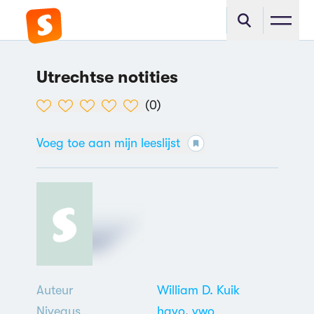
Utrechtse notities
(
0
)
Voeg toe aan mijn leeslijst
Auteur
William D. Kuik
Niveaus
havo
,
vwo