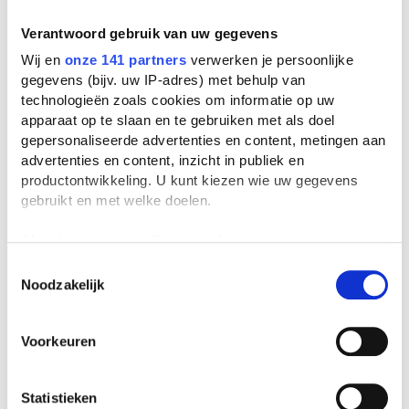
Wie schreef Utrechtse notities?
Utrechtse notities werd geschreven door
Verantwoord gebruik van uw gegevens
William D. Kuik
. Er zijn
3 boeken
van deze
Wij en
onze 141 partners
verwerken je persoonlijke
auteur bekend bij ons. De bekendste boeken
gegevens (bijv. uw IP-adres) met behulp van
van deze auteur zijn
Utrechtse notities
(1969),
technologieën zoals cookies om informatie op uw
De N.V. Dopiflex
(1991) en
De held van het
apparaat op te slaan en te gebruiken met als doel
potspel
(1974).
gepersonaliseerde advertenties en content, metingen aan
advertenties en content, inzicht in publiek en
In welk jaar is Utrechtse notities
productontwikkeling. U kunt kiezen wie uw gegevens
geschreven?
Utrechtse notities is geschreven in het jaar
gebruikt en met welke doelen.
1969.
Als u het toestaat, willen we ook graag:
Wat is het leesniveau van Utrechtse
Informatie verzamelen over uw geografische
Toestemmingsselectie
notities?
Noodzakelijk
locatie, die tot een paar meter nauwkeurig kan zijn
We raden Utrechtse notities aan voor
Uw apparaat identificeren door het actief te
bovenbouw havo/vwo.
scannen op specifieke eigenschappen (fingerprinting)
Voorkeuren
Lees meer over hoe uw persoonlijke gegevens worden
Hoeveel punten krijg ik voor Utrechtse
notities op mijn leeslijst?
verwerkt en stel uw voorkeuren in het
detailgedeelte
in.
Voor dit boek krijg je
2 uit 5 punten
op je
U kunt uw toestemming op elk moment wijzigen of
Statistieken
leeslijst.
intrekken in de Cookieverklaring.