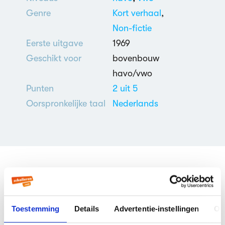
Genre
Kort verhaal
,
Non-fictie
Eerste uitgave
1969
Geschikt voor
bovenbouw
havo/vwo
Punten
2 uit 5
Oorspronkelijke taal
Nederlands
Veelgestelde vragen over
Utrechtse notities
Toestemming
Details
Advertentie-instellingen
Ov