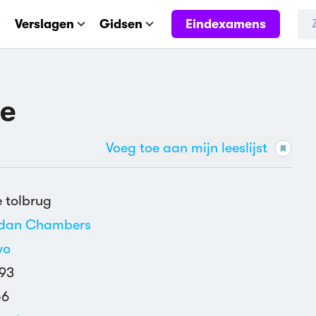
Eindexamens
Verslagen
Gidsen
ge
Voeg toe aan mijn leeslijst
 tolbrug
idan Chambers
wo
93
56