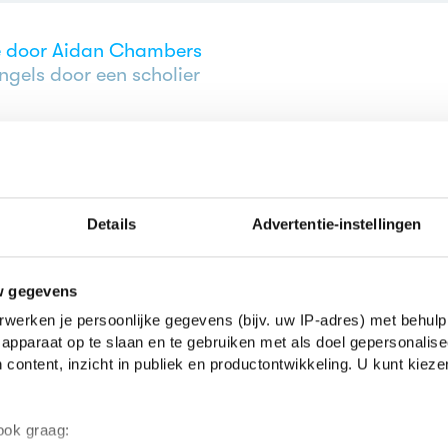
ge door Aidan Chambers
ngels door een scholier
ge door Aidan Chambers
ngels door een scholier
Details
Advertentie-instellingen
ge door Aidan Chambers
w gegevens
ngels door een scholier
| 3e klas vwo
werken je persoonlijke gegevens (bijv. uw IP-adres) met behulp
apparaat op te slaan en te gebruiken met als doel gepersonalise
 content, inzicht in publiek en productontwikkeling. U kunt kiez
ge door Aidan Chambers
 ook graag:
ngels door een scholier