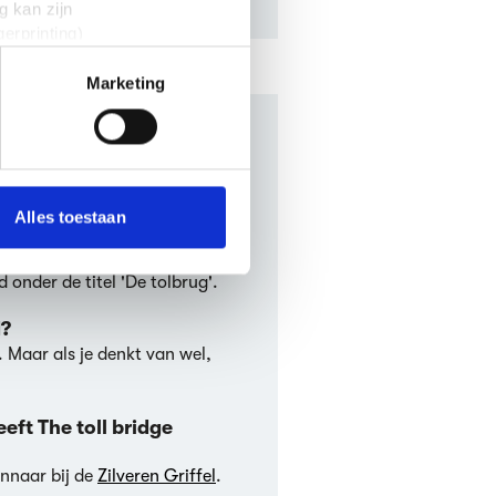
g kan zijn
erprinting)
t
detailgedeelte
in. U kunt uw
Marketing
 media te bieden en om ons
ge
onze partners voor social
nformatie die je aan ze hebt
Alles toestaan
 bridge geschreven?
en in het
Engels.
The toll
 onder de titel 'De tolbrug'.
d?
. Maar als je denkt van wel,
eft The toll bridge
innaar bij de
Zilveren Griffel
.