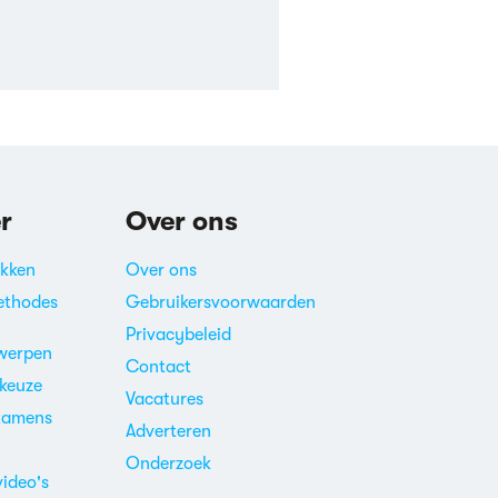
r
Over ons
akken
Over ons
ethodes
Gebruikersvoorwaarden
Privacybeleid
werpen
Contact
ekeuze
Vacatures
xamens
Adverteren
m
Onderzoek
video's