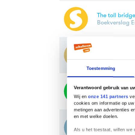
The toll brid
Boekverslag E
The toll brid
Boekverslag E
Toestemming
The toll brid
Verantwoord gebruik van u
Boekverslag E
Wij en
onze 141 partners
ver
cookies om informatie op uw 
metingen aan advertenties en
en met welke doelen.
The toll brid
Als u het toestaat, willen we
Boekverslag E