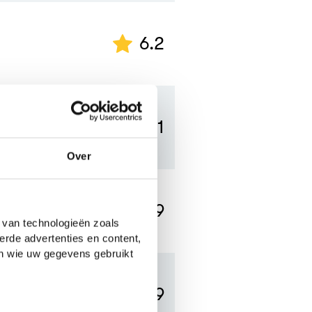
6.2
7.1
Over
4.9
 van technologieën zoals
erde advertenties en content,
en wie uw gegevens gebruikt
6.9