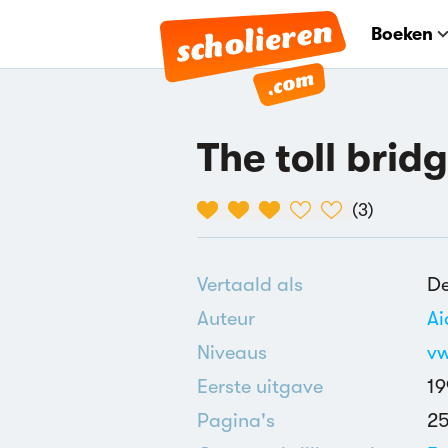
Boeken
The toll brid
(
3
)
Vertaald als
De
Auteur
A
Niveaus
v
Eerste uitgave
19
Pagina's
2