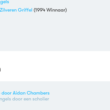
gels
Zilveren Griffel
(1994 Winnaar)
n
ge door Aidan Chambers
ngels door een scholier