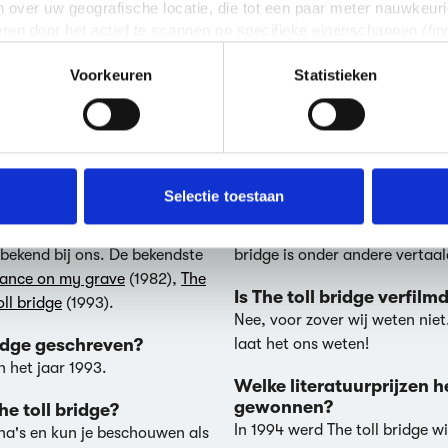
 over uw geografische locatie, die tot een paar meter nauwkeuri
eren door het actief te scannen op specifieke eigenschappen (fing
onlijke gegevens worden verwerkt en stel uw voorkeuren in he
Voorkeuren
Statistieken
jzigen of intrekken in de Cookieverklaring.
ent en advertenties te personaliseren, om functies voor social
 vragen over The toll brid
. Ook delen we informatie over jouw gebruik van onze site met 
e. Deze partners kunnen deze gegevens combineren met andere i
erzameld op basis van jouw gebruik van hun services.
Selectie toestaan
dge?
In welke taal is The toll
ven door
Aidan Chambers
. Er
The toll bridge werd geschrev
erden
die uw gegevens kunnen ontvangen en verwerken.
bekend bij ons. De bekendste
bridge is onder andere vertaald
ance on my grave
(1982),
The
Is The toll bridge verfilm
oll bridge
(1993).
Nee, voor zover wij weten niet
bridge geschreven?
laat het ons weten!
n het jaar 1993.
Welke literatuurprijzen he
gewonnen?
he toll bridge?
In
1994
werd The toll bridge w
ina's en kun je beschouwen als