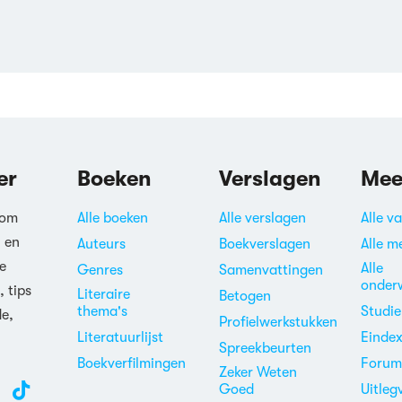
er
Boeken
Verslagen
Mee
 om
Alle boeken
Alle verslagen
Alle v
n en
Auteurs
Boekverslagen
Alle m
e
Alle
Genres
Samenvattingen
onder
, tips
Literaire
Betogen
thema's
Studi
de,
Profielwerkstukken
Literatuurlijst
Einde
Spreekbeurten
Boekverfilmingen
Foru
Zeker Weten
Goed
Uitleg