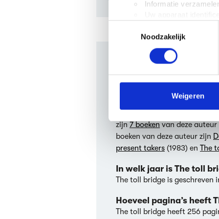
Informatie verzamelen
Uw apparaat identific
Toestemmingsselectie
Lees meer over hoe uw perso
Noodzakelijk
toestemming op elk moment wi
We gebruiken cookies om cont
Veelgestelde
websiteverkeer te analyseren
media, adverteren en analys
verstrekt of die ze hebben v
Weigeren
Wie schreef The toll bri
The toll bridge werd geschre
We werken samen met
63 d
zijn
7 boeken
van deze auteur 
boeken van deze auteur zijn
D
present takers
(1983) en
The t
In welk jaar is The toll 
The toll bridge is geschreven i
Hoeveel pagina’s heeft T
The toll bridge heeft 256 pag