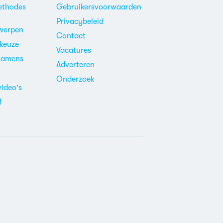
ethodes
Gebruikersvoorwaarden
Privacybeleid
werpen
Contact
ekeuze
Vacatures
xamens
Adverteren
m
Onderzoek
video's
f