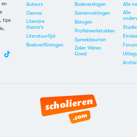
n en
Auteurs
Boekverslagen
Alle m
e
Alle
Genres
Samenvattingen
onder
, tips
Literaire
Betogen
thema's
Studi
de,
Profielwerkstukken
Literatuurlijst
Einde
Spreekbeurten
Boekverfilmingen
Foru
Zeker Weten
Goed
Uitleg
Archie