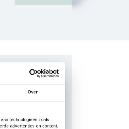
e
Over
The Matarese
 592 pagina's en kun je
 van technologieën zoals
boek.
erde advertenties en content,