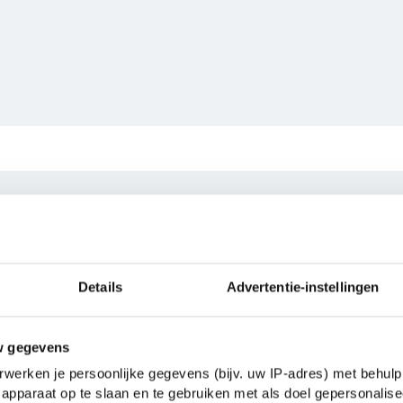
e vragen over The Matares
Details
Advertentie-instellingen
se countdown?
Hoeveel pagina’s heeft 
countdown?
d geschreven door
Robert
w gegevens
The Matarese countdown heeft
deze auteur bekend bij ons.
werken je persoonlijke gegevens (bijv. uw IP-adres) met behulp
beschouwen als een
erg lang 
 auteur zijn
The Bourne
apparaat op te slaan en te gebruiken met als doel gepersonalise