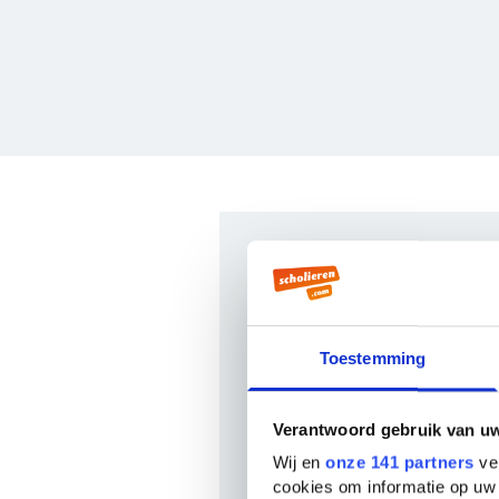
Veelgesteld
countdown
Toestemming
Wie schreef The Matare
The Matarese countdown wer
Verantwoord gebruik van u
Ludlum
. Er zijn
30 boeken
van 
Wij en
onze 141 partners
ver
De bekendste boeken van deze
cookies om informatie op uw 