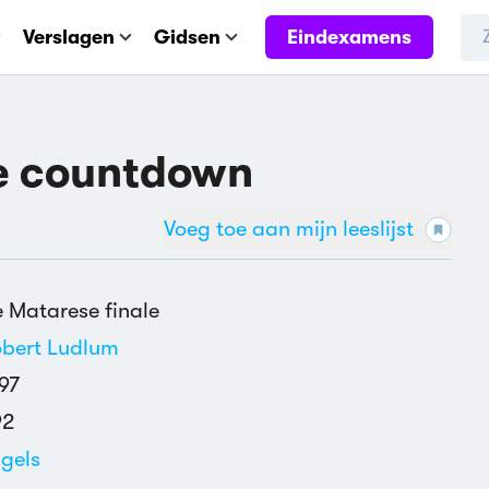
Eindexamens
Verslagen
Gidsen
e countdown
Voeg toe aan mijn leeslijst
 Matarese finale
bert Ludlum
97
92
gels