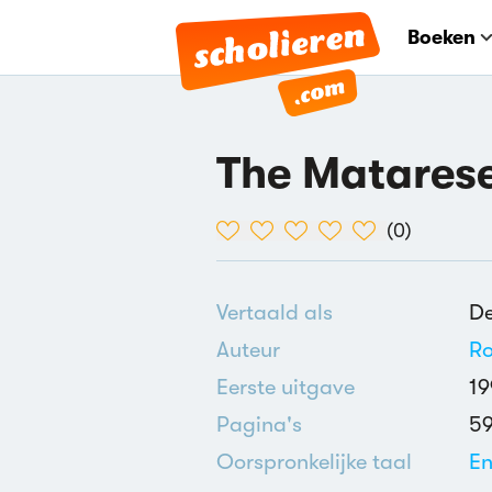
Boeken
The Matares
(
0
)
Vertaald als
De
Auteur
Ro
Eerste uitgave
19
Pagina's
5
Oorspronkelijke taal
En