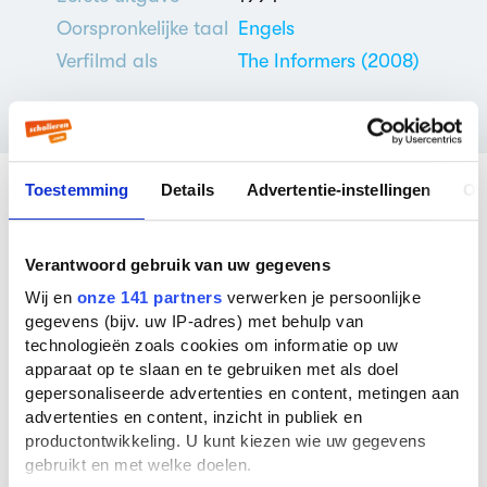
Oorspronkelijke taal
Engels
Verfilmd als
The Informers (2008)
Toestemming
Details
Advertentie-instellingen
Ov
Veelgestelde vragen over
Verantwoord gebruik van uw gegevens
The informers
Wij en
onze 141 partners
verwerken je persoonlijke
gegevens (bijv. uw IP-adres) met behulp van
Wie schreef The informers?
technologieën zoals cookies om informatie op uw
The informers werd geschreven door
Bret
apparaat op te slaan en te gebruiken met als doel
Easton Ellis
. Bret Easton Ellis is nu 62 jaar
gepersonaliseerde advertenties en content, metingen aan
oud. Er zijn
7 boeken
van deze auteur bekend
advertenties en content, inzicht in publiek en
bij ons. De bekendste boeken van deze
productontwikkeling. U kunt kiezen wie uw gegevens
auteur zijn
American psycho
(1991),
Less than
gebruikt en met welke doelen.
zero
(1985) en
The Rules of Attraction
(1987).