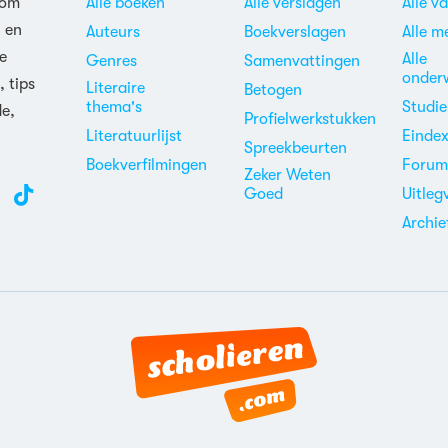
 om
Alle boeken
Alle verslagen
Alle v
n en
Auteurs
Boekverslagen
Alle m
e
Alle
Genres
Samenvattingen
onder
, tips
Literaire
Betogen
thema's
Studi
de,
Profielwerkstukken
Literatuurlijst
Einde
Spreekbeurten
Boekverfilmingen
Foru
Zeker Weten
Goed
Uitleg
Archie