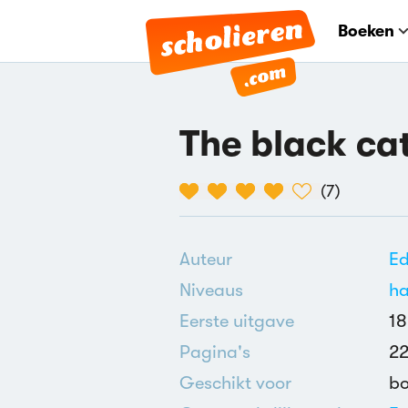
Boeken
The black ca
(
7
)
Auteur
Ed
Niveaus
h
Eerste uitgave
18
Pagina's
2
Geschikt voor
b