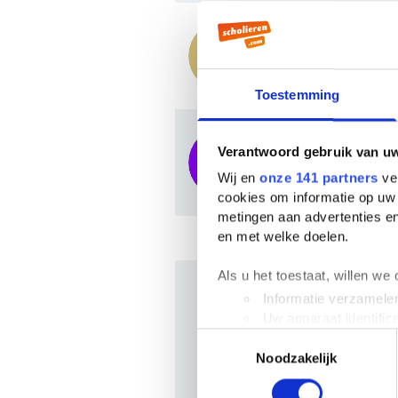
The black cat
Boekverslag E
Toestemming
The black cat
Verantwoord gebruik van u
Boekverslag E
Wij en
onze 141 partners
ver
cookies om informatie op uw 
metingen aan advertenties en
en met welke doelen.
Als u het toestaat, willen we
Informatie verzamelen
Veelgesteld
Uw apparaat identific
Toestemmingsselectie
Lees meer over hoe uw perso
Noodzakelijk
toestemming op elk moment wi
Wie schreef The black c
The black cat werd geschrev