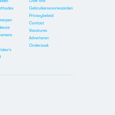
akken
Over ons
ethodes
Gebruikersvoorwaarden
Privacybeleid
werpen
Contact
ekeuze
Vacatures
xamens
Adverteren
m
Onderzoek
video's
f