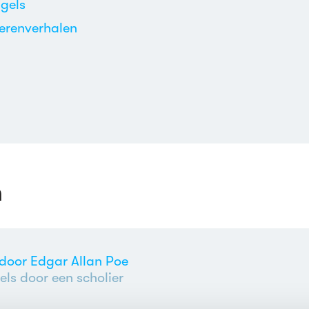
gels
erenverhalen
n
 door Edgar Allan Poe
ls door een scholier