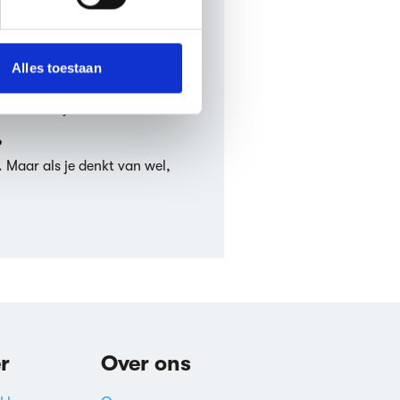
 media te bieden en om ons
onze partners voor social
k cat geschreven?
nformatie die je aan ze hebt
 in het
Engels.
Alles toestaan
Wat zijn de literaire thema’s in The black cat?
k cat is/zijn
Dierenverhalen
.
?
. Maar als je denkt van wel,
r
Over ons