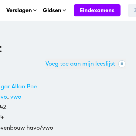
Eindexamens
Verslagen
Gidsen
t
Voeg toe aan mijn leeslijst
gar Allan Poe
avo
,
vwo
42
24
ovenbouw havo/vwo