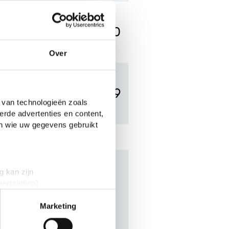
6.0
Over
5.9
 van technologieën zoals
erde advertenties en content,
en wie uw gegevens gebruikt
g kan zijn
t
erprinting)
t
detailgedeelte
in. U kunt uw
Marketing
n The black cat?
oor
bovenbouw havo/vwo.