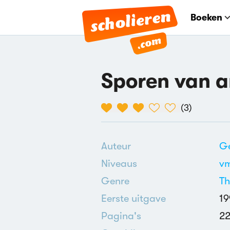
Boeken
Sporen van a
(
3
)
Auteur
G
Niveaus
v
Genre
Th
Eerste uitgave
19
Pagina's
22