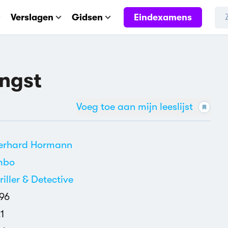
Eindexamens
Verslagen
Gidsen
ngst
Voeg toe aan mijn leeslijst
erhard Hormann
mbo
riller & Detective
96
1