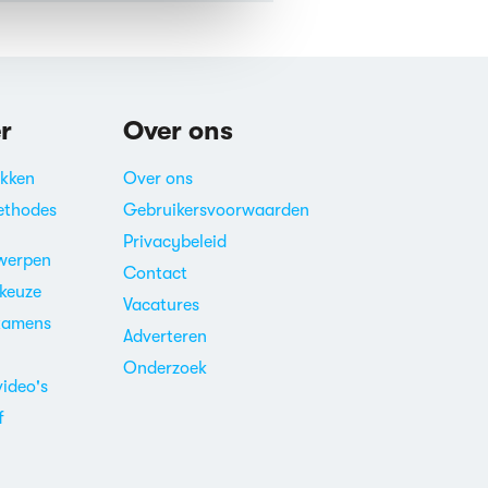
r
Over ons
akken
Over ons
ethodes
Gebruikersvoorwaarden
Privacybeleid
werpen
Contact
ekeuze
Vacatures
xamens
Adverteren
m
Onderzoek
video's
f