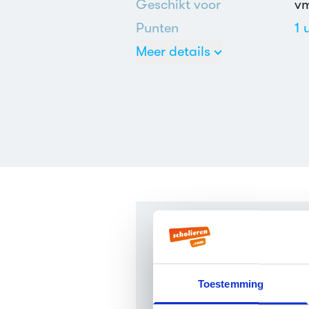
Geschikt voor
v
Punten
1 
Meer details
Ne
Mi
Veelgesteld
Toestemming
Wie schreef Sporen van 
Sporen van angst werd gesch