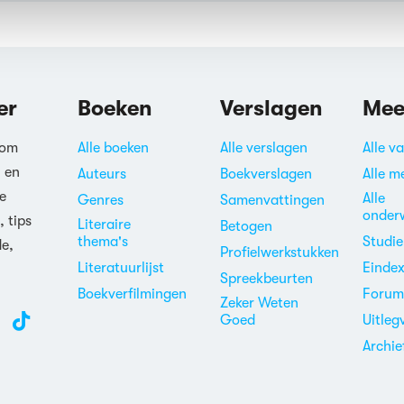
er
Boeken
Verslagen
Mee
 om
Alle boeken
Alle verslagen
Alle v
n en
Auteurs
Boekverslagen
Alle m
e
Alle
Genres
Samenvattingen
onder
, tips
Literaire
Betogen
thema's
Studi
de,
Profielwerkstukken
Literatuurlijst
Einde
Spreekbeurten
Boekverfilmingen
Foru
Zeker Weten
Goed
Uitleg
Archie