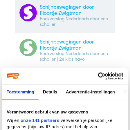
Schijnbewegingen door
Floortje Zwigtman
Boekverslag Nederlands door een
scholier
Schijnbewegingen door
Floortje Zwigtman
Boekverslag Nederlands door een
scholier
| 2e klas havo
Schijnbewegingen door
Floortje Zwigtman
Keuzeopdracht Nederlands door
Toestemming
Details
Advertentie-instellingen
Ov
een scholier
| 5e klas aso
Verantwoord gebruik van uw gegevens
Wij en
onze 141 partners
verwerken je persoonlijke
Veelgestelde vragen over
gegevens (bijv. uw IP-adres) met behulp van