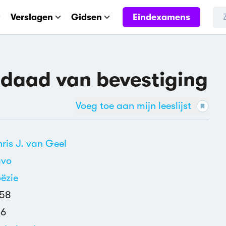
Eindexamens
Verslagen
Gidsen
n daad van bevestiging
Voeg toe aan mijn leeslijst
ris J. van Geel
avo
ëzie
958
36