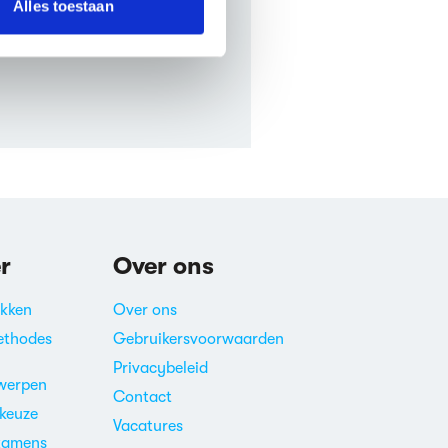
Alles toestaan
r
Over ons
akken
Over ons
ethodes
Gebruikersvoorwaarden
Privacybeleid
werpen
Contact
ekeuze
Vacatures
xamens