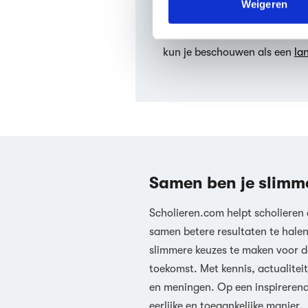
Weigeren
Hoeveel pagina’s heeft P
bevestiging?
We werken samen met
63 d
Poëzie is een daad van bevest
kun je beschouwen als een
la
Samen ben je slimm
Scholieren.com helpt scholieren
samen betere resultaten te hale
slimmere keuzes te maken voor d
toekomst. Met kennis, actualiteit
en meningen. Op een inspireren
eerlijke en toegankelijke manier.