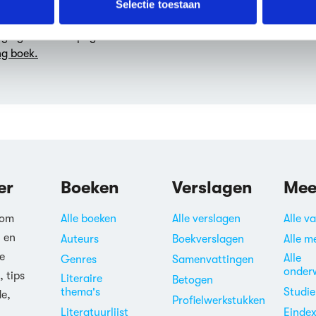
Selectie toestaan
oëzie is een daad van
erden
die uw gegevens kunnen ontvangen en verwerken.
iging heeft 336 pagina's en
ng boek.
er
Boeken
Verslagen
Mee
 om
Alle boeken
Alle verslagen
Alle v
n en
Auteurs
Boekverslagen
Alle m
e
Alle
Genres
Samenvattingen
onder
, tips
Literaire
Betogen
thema's
Studi
de,
Profielwerkstukken
Literatuurlijst
Einde