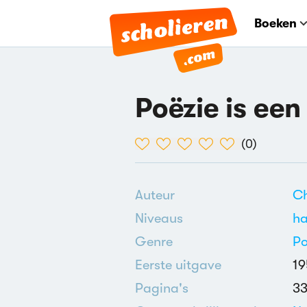
Boeken
Poëzie is ee
(
0
)
Auteur
Ch
Niveaus
h
Genre
Po
Eerste uitgave
1
Pagina's
3