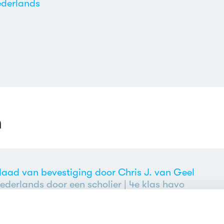
derlands
n
 daad van bevestiging door Chris J. van Geel
ederlands door een scholier
| 4e klas havo