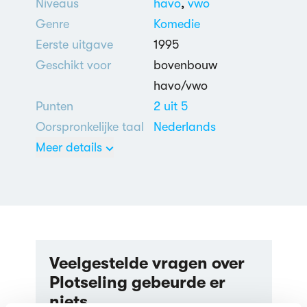
Niveaus
havo
,
vwo
Genre
Komedie
Eerste uitgave
1995
Geschikt voor
bovenbouw
havo/vwo
Punten
2 uit 5
Oorspronkelijke taal
Nederlands
Meer details
Kunstwereld
,
Sociale
problemen
Veelgestelde vragen over
Plotseling gebeurde er
niets