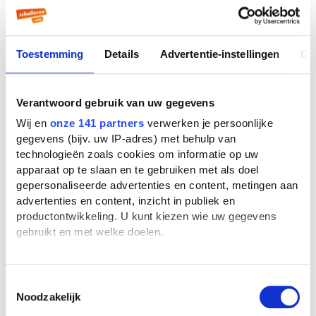
Wie schreef Plotseling gebeurde er
niets?
Toestemming
Details
Advertentie-instellingen
Ov
Plotseling gebeurde er niets werd geschreven
door
Herman Brusselmans
. Herman
Brusselmans is nu 68 jaar oud. Er zijn
39
Verantwoord gebruik van uw gegevens
boeken
van deze auteur bekend bij ons. De
bekendste boeken van deze auteur zijn
De
Wij en
onze 141 partners
verwerken je persoonlijke
man die werk vond
(1985),
Vrouwen met een
gegevens (bijv. uw IP-adres) met behulp van
IQ
(1995) en
De droogte
(2003).
technologieën zoals cookies om informatie op uw
apparaat op te slaan en te gebruiken met als doel
In welk jaar is Plotseling gebeurde er
gepersonaliseerde advertenties en content, metingen aan
niets geschreven?
advertenties en content, inzicht in publiek en
Plotseling gebeurde er niets is geschreven in
productontwikkeling. U kunt kiezen wie uw gegevens
het jaar 1995.
gebruikt en met welke doelen.
Wat is het leesniveau van Plotseling
Als u het toestaat, willen we ook graag:
gebeurde er niets?
Informatie verzamelen over uw geografische
We raden Plotseling gebeurde er niets aan
Toestemmingsselectie
Noodzakelijk
locatie, die tot een paar meter nauwkeurig kan zijn
voor
bovenbouw havo/vwo.
Uw apparaat identificeren door het actief te