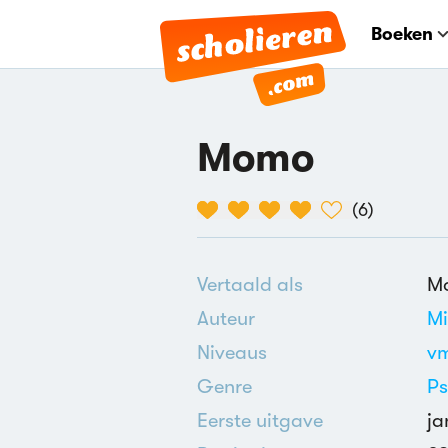
Boeken
Momo
(
6
)
Vertaald als
Mo
Auteur
Mi
Niveaus
v
Genre
Ps
Eerste uitgave
ja