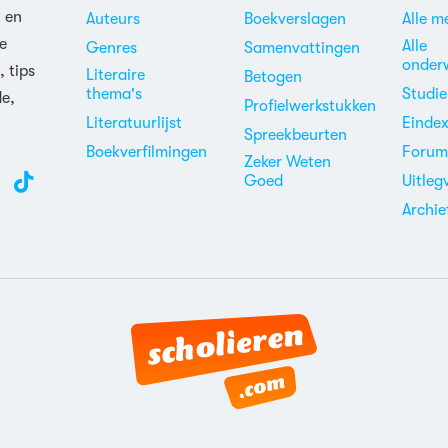
n en
Auteurs
Boekverslagen
Alle m
e
Alle
Genres
Samenvattingen
onder
, tips
Literaire
Betogen
thema's
Studi
de,
Profielwerkstukken
Literatuurlijst
Einde
Spreekbeurten
Boekverfilmingen
Foru
Zeker Weten
Goed
Uitleg
Archie