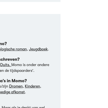
omo?
logische roman
,
Jeugdboek
.
eschreven?
t
Duits.
Momo is onder andere
en de tijdspaarders'.
Wat zijn de literaire thema’s in Momo?
s/zijn
Dromen
,
Kinderen
,
edige afkomst
.
. Maar als je denkt van wel,