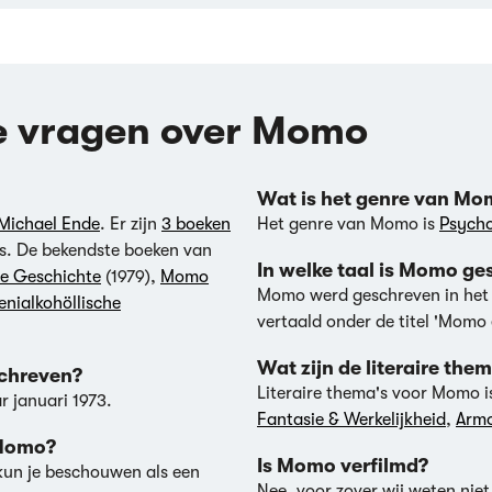
e vragen over Momo
Wat is het genre van M
Michael Ende
. Er zijn
3 boeken
Het genre van Momo is
Psycho
ns. De bekendste boeken van
In welke taal is Momo g
he Geschichte
(1979),
Momo
Momo werd geschreven in he
nialkohöllische
vertaald onder de titel 'Momo 
schreven?
Literaire thema's voor Momo i
r januari 1973.
Fantasie & Werkelijkheid
,
Armo
 Momo?
Is Momo verfilmd?
kun je beschouwen als een
Nee, voor zover wij weten niet