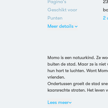
Pagina's
2
Geschikt voor
b
Punten
2 
Meer details
Du
D
Ar
Momo is een natuurkind. Ze wo
buiten de stad. Maar ze is nie
hun hart te luchten. Want Momo
vrienden.
Ondertussen groeit de stad sne
kaarsrechte straten. Het leven v
Lees meer