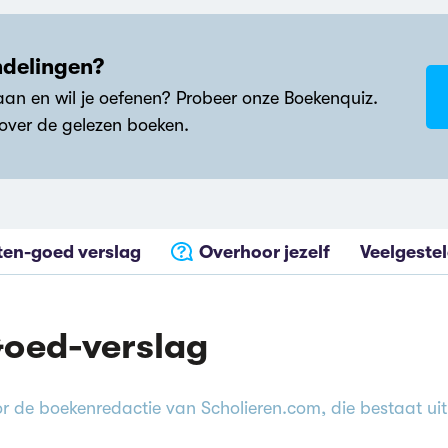
ndelingen?
an en wil je oefenen? Probeer onze Boekenquiz.
 over de gelezen boeken.
ten-goed verslag
Overhoor jezelf
Veelgeste
oed-verslag
r de boekenredactie van Scholieren.com, die bestaat ui