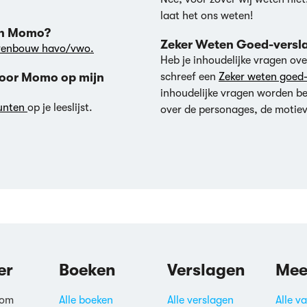
laat het ons weten!
van Momo?
Zeker Weten Goed-versl
venbouw havo/vwo.
Heb je inhoudelijke vragen o
 voor Momo op mijn
schreef een
Zeker weten goed-
inhoudelijke vragen worden 
punten
op je leeslijst.
over de personages, de motiev
er
Boeken
Verslagen
Mee
 om
Alle boeken
Alle verslagen
Alle v