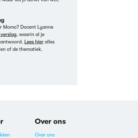
ag
ver Momo? Docent Lyanne
verslag
, waarin al je
beantwoord.
Lees hier
alles
en of de thematiek.
r
Over ons
akken
Over ons