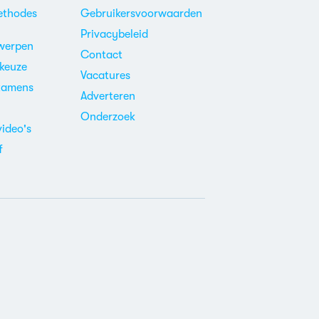
ethodes
Gebruikersvoorwaarden
Privacybeleid
werpen
Contact
ekeuze
Vacatures
xamens
Adverteren
m
Onderzoek
video's
f