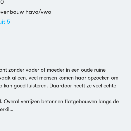
30
ovenbouw havo/vwo
uit 5
its
romen
,
Kinderen
,
Fantasie & Werkelijkheid
,
moedige afkomst
ont zonder vader of moeder in een oude ruïne
t vaak alleen. veel mensen komen haar opzoeken om
 kan goed luisteren. Daardoor heeft ze veel echte
l. Overal verrijzen betonnen flatgebouwen langs de
erkil…