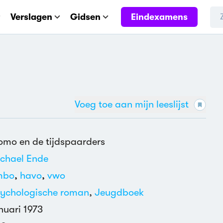
Eindexamens
Verslagen
Gidsen
Voeg toe aan mijn leeslijst
mo en de tijdspaarders
chael Ende
mbo
,
havo
,
vwo
ychologische roman
,
Jeugdboek
nuari 1973