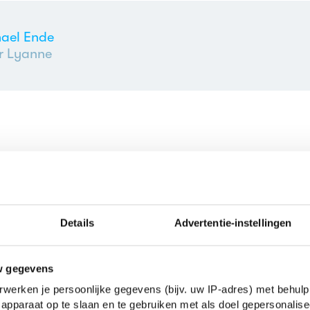
ael Ende
r Lyanne
n
Details
Advertentie-instellingen
chael Ende
its door een scholier
| 4e klas vwo
w gegevens
werken je persoonlijke gegevens (bijv. uw IP-adres) met behulp
apparaat op te slaan en te gebruiken met als doel gepersonalise