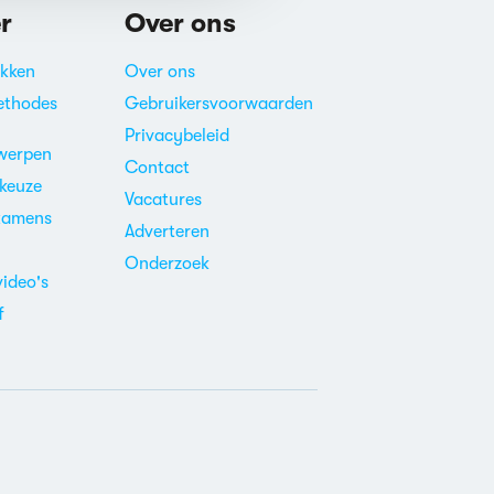
r
Over ons
akken
Over ons
ethodes
Gebruikersvoorwaarden
Privacybeleid
werpen
Contact
ekeuze
Vacatures
xamens
Adverteren
m
Onderzoek
video's
f