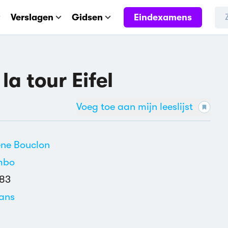
Eindexamens
Verslagen
Gidsen
la tour Eifel
Voeg toe aan mijn leeslijst
ne Bouclon
mbo
83
ans