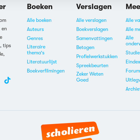
er
Boeken
Verslagen
Mee
 om
Alle boeken
Alle verslagen
Alle v
n en
Auteurs
Boekverslagen
Alle m
e
Alle
Genres
Samenvattingen
onder
, tips
Literaire
Betogen
thema's
Studi
de,
Profielwerkstukken
Literatuurlijst
Einde
Spreekbeurten
Boekverfilmingen
Foru
Zeker Weten
Goed
Uitleg
Archie