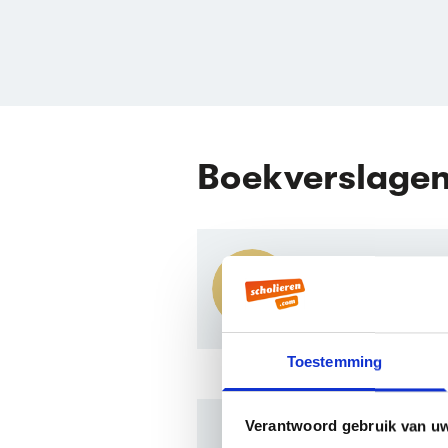
Boekverslage
Le dragon de l
Boekverslag F
Toestemming
Verantwoord gebruik van u