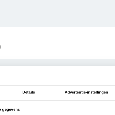
n
a tour Eifel door Rene Bouclon
rans door een scholier
| 3e klas vmbo
Details
Advertentie-instellingen
w gegevens