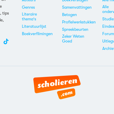
Auteurs
Boekverslagen
Alle m
e
Alle
Genres
Samenvattingen
onder
, tips
Literaire
Betogen
thema's
Studi
de,
Profielwerkstukken
Literatuurlijst
Einde
Spreekbeurten
Boekverfilmingen
Foru
Zeker Weten
Goed
Uitleg
Archie