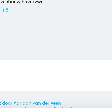
ovenbouw havo/vwo
uit 5
derlands
enzaamheid
,
Liefdesrelatie: problemen
,
Reizen
n
st door Adriaan van der Veen
ederlands door een scholier
| 6e klas vwo