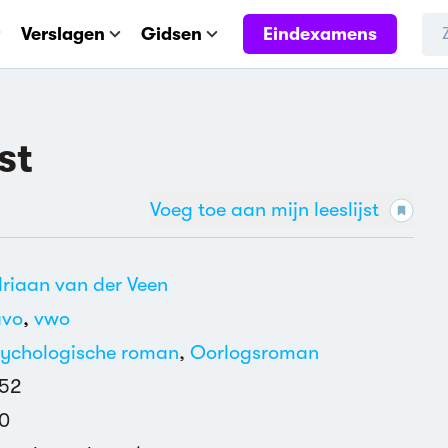
Eindexamens
Verslagen
Gidsen
st
Voeg toe aan mijn leeslijst
riaan van der Veen
avo
,
vwo
ychologische roman
,
Oorlogsroman
52
0