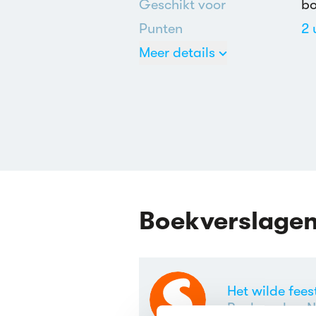
Geschikt voor
b
Punten
2 
Meer details
Ne
E
Boekverslage
Het wilde fee
Boekverslag N