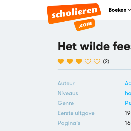
Boeken
Het wilde fee
(
2
)
Auteur
Ad
Niveaus
h
Genre
Ps
Eerste uitgave
19
Pagina's
16