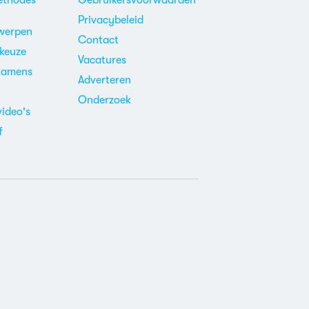
ethodes
Gebruikersvoorwaarden
Privacybeleid
werpen
Contact
ekeuze
Vacatures
xamens
Adverteren
m
Onderzoek
video's
f