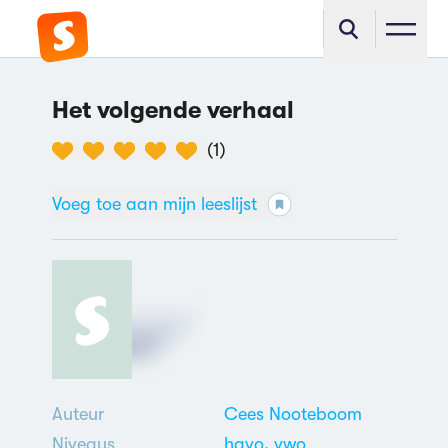
Het volgende verhaal
(
1
)
Voeg toe aan mijn leeslijst
Auteur
Cees Nooteboom
Niveaus
havo
,
vwo