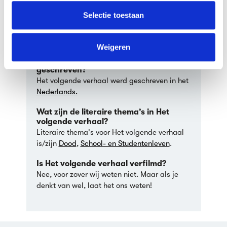
informatie die je aan ze hebt verstrekt of die ze hebben
Wat is het genre van Het volgende
verzameld op basis van jouw gebruik van hun services.
Selectie toestaan
verhaal?
Het genre van Het volgende verhaal is
We werken samen met
63 derden
die uw gegevens
Novelle
.
kunnen ontvangen en verwerken.
Weigeren
In welke taal is Het volgende verhaal
geschreven?
Het volgende verhaal werd geschreven in het
Nederlands.
Wat zijn de literaire thema’s in Het
volgende verhaal?
Literaire thema's voor Het volgende verhaal
is/zijn
Dood
,
School- en Studentenleven
.
Is Het volgende verhaal verfilmd?
Nee, voor zover wij weten niet. Maar als je
denkt van wel, laat het ons weten!