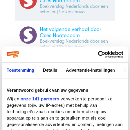
Cees Nooteboom
Boekverslag Nederlands door een
scholier
| 4e klas havo
Het volgende verhaal door
Cees Nooteboom
Boekverslag Nederlands door een
scholier
| 3e klas havo
Toestemming
Details
Advertentie-instellingen
Ov
Veelgestelde vragen over
Het volgende verhaal
Verantwoord gebruik van uw gegevens
Wij en
onze 141 partners
verwerken je persoonlijke
Wie schreef Het volgende verhaal?
gegevens (bijv. uw IP-adres) met behulp van
Het volgende verhaal werd geschreven door
technologieën zoals cookies om informatie op uw
Cees Nooteboom
. Er zijn
11 boeken
van deze
apparaat op te slaan en te gebruiken met als doel
auteur bekend bij ons. De bekendste boeken
gepersonaliseerde advertenties en content, metingen aan
van deze auteur zijn
Philip en de anderen