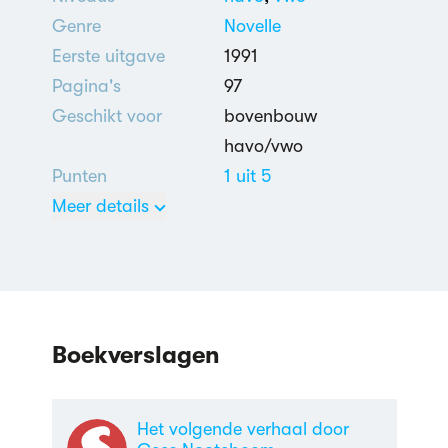
Genre
Novelle
Eerste uitgave
1991
Pagina's
97
Geschikt voor
bovenbouw
havo/vwo
Punten
1 uit 5
Meer details
Nederlands
Dood
,
School- en
Studentenleven
Boekverslagen
Het volgende verhaal door