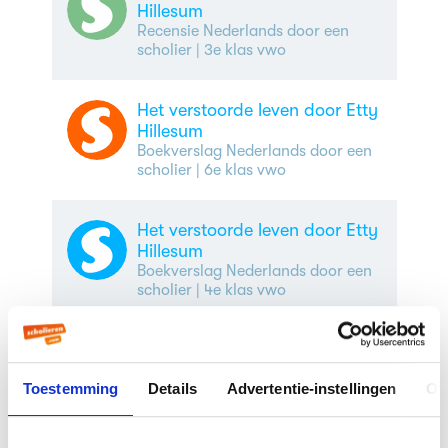
Hillesum
Recensie Nederlands door een
scholier
| 3e klas vwo
Het verstoorde leven door Etty
Hillesum
Boekverslag Nederlands door een
scholier
| 6e klas vwo
Het verstoorde leven door Etty
Hillesum
Boekverslag Nederlands door een
scholier
| 4e klas vwo
Het verstoorde leven door Etty
Hillesum
Toestemming
Details
Advertentie-instellingen
Ov
Boekverslag Nederlands door een
scholier
| 6e klas vwo