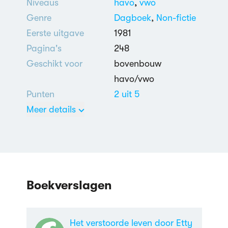
Niveaus
havo
,
vwo
Genre
Dagboek
,
Non-fictie
Eerste uitgave
1981
Pagina's
248
Geschikt voor
bovenbouw
havo/vwo
Punten
2 uit 5
Meer details
Nederlands
Jodenvervolging
Boekverslagen
Het verstoorde leven door Etty