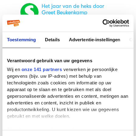
Het jaar van de heks door
Greet Beukenkamp
Boekverslag Nederlands door een
scholier
Toestemming
Details
Advertentie-instellingen
Ov
Het jaar van de heks door
Greet Beukenkamp
Boekverslag Nederlands door een
Verantwoord gebruik van uw gegevens
scholier
Wij en
onze 141 partners
verwerken je persoonlijke
gegevens (bijv. uw IP-adres) met behulp van
technologieën zoals cookies om informatie op uw
apparaat op te slaan en te gebruiken met als doel
Veelgestelde vragen over
gepersonaliseerde advertenties en content, metingen aan
Het jaar van de heks
advertenties en content, inzicht in publiek en
productontwikkeling. U kunt kiezen wie uw gegevens
gebruikt en met welke doelen.
Wie schreef Het jaar van de heks?
Het jaar van de heks werd geschreven door
Als u het toestaat, willen we ook graag:
Greet Beukenkamp
. Greet Beukenkamp is nu