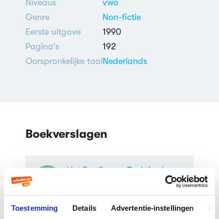
Niveaus
vwo
Genre
Non-fictie
Eerste uitgave
1990
Pagina's
192
Oorspronkelijke taal
Nederlands
Boekverslagen
Het Festijn van Tachtig door
Enno Endt
Boekverslag Nederlands door een
scholier
| 6e klas vwo
Toestemming
Details
Advertentie-instellingen
Ov