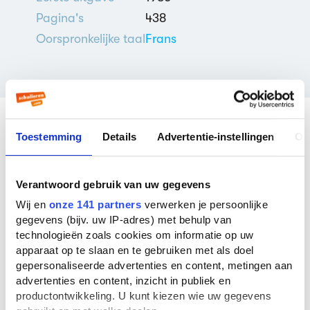
Pagina's
438
Oorspronkelijke taal
Frans
Toestemming
Details
Advertentie-instellingen
Ov
Veelgestelde vragen over
Désert
Verantwoord gebruik van uw gegevens
Wij en
onze 141 partners
verwerken je persoonlijke
Wie schreef Désert?
gegevens (bijv. uw IP-adres) met behulp van
Désert werd geschreven door
J.M.G. Le
technologieën zoals cookies om informatie op uw
Clézio
. J.M.G. Le Clézio is nu 86 jaar oud. Er
apparaat op te slaan en te gebruiken met als doel
zijn
14 boeken
van deze auteur bekend bij
gepersonaliseerde advertenties en content, metingen aan
ons. De bekendste boeken van deze auteur
advertenties en content, inzicht in publiek en
zijn
Lullaby
(1984),
La Guerre
(1970) en
La
productontwikkeling. U kunt kiezen wie uw gegevens
Quarantaine
(1995).