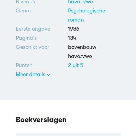
Niveaus
havo
,
vwo
Genre
Psychologische
roman
Eerste uitgave
1986
Pagina's
134
Geschikt voor
bovenbouw
havo/vwo
Punten
2 uit 5
Meer details
Nederlands
Zelfmoord
,
Moord
,
Psychische afwijking
,
Nasleep en
verwerking Tweede
Boekverslagen
Wereldoorlog