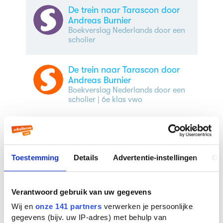
De trein naar Tarascon door
Andreas Burnier
Boekverslag Nederlands door een
scholier
De trein naar Tarascon door
Andreas Burnier
Boekverslag Nederlands door een
scholier
| 6e klas vwo
Veelgestelde vragen over
Toestemming
Details
Advertentie-instellingen
Ov
De trein naar Tarascon
Verantwoord gebruik van uw gegevens
Wie schreef De trein naar Tarascon?
Wij en
onze 141 partners
verwerken je persoonlijke
De trein naar Tarascon werd geschreven door
gegevens (bijv. uw IP-adres) met behulp van
Andreas Burnier
. De naam Andreas Burnier is