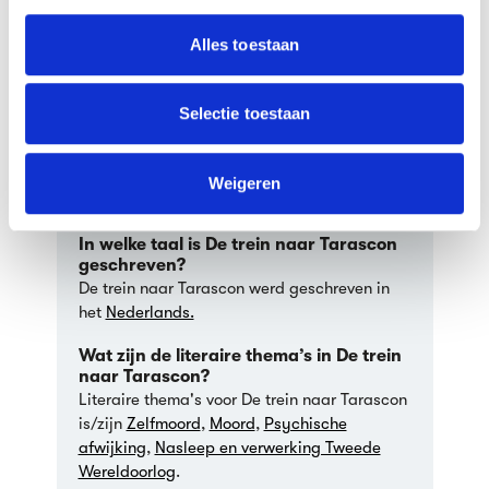
informatie over jouw gebruik van onze site met onze
Hoeveel punten krijg ik voor De trein
partners voor social media, adverteren en analyse. Deze
naar Tarascon op mijn leeslijst?
Alles toestaan
partners kunnen deze gegevens combineren met andere
Voor dit boek krijg je
2 uit 5 punten
op je
informatie die je aan ze hebt verstrekt of die ze hebben
leeslijst.
verzameld op basis van jouw gebruik van hun services.
Selectie toestaan
Wat is het genre van De trein naar
Tarascon?
We werken samen met
63 derden
die uw gegevens
Het genre van De trein naar Tarascon is
kunnen ontvangen en verwerken.
Weigeren
Psychologische roman
.
In welke taal is De trein naar Tarascon
geschreven?
De trein naar Tarascon werd geschreven in
het
Nederlands.
Wat zijn de literaire thema’s in De trein
naar Tarascon?
Literaire thema's voor De trein naar Tarascon
is/zijn
Zelfmoord
,
Moord
,
Psychische
afwijking
,
Nasleep en verwerking Tweede
Wereldoorlog
.