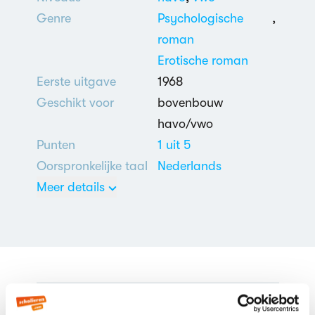
Genre
Psychologische
,
roman
Erotische roman
Eerste uitgave
1968
Geschikt voor
bovenbouw
havo/vwo
Punten
1 uit 5
Oorspronkelijke taal
Nederlands
Meer details
Homoseksualiteit
,
Liefdesrelatie:
problemen
Veelgestelde vragen over