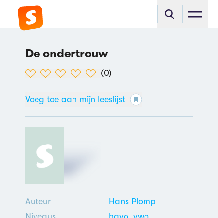
De ondertrouw
(
0
)
Voeg toe aan mijn leeslijst
Auteur
Hans Plomp
Niveaus
havo
,
vwo