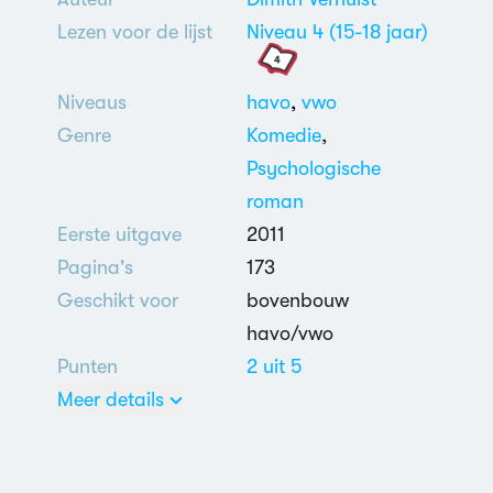
Lezen voor de lijst
Niveau 4 (15-18 jaar)
Niveaus
havo
,
vwo
Genre
Komedie
,
Psychologische
roman
Eerste uitgave
2011
Pagina's
173
Geschikt voor
bovenbouw
havo/vwo
Punten
2 uit 5
Meer details
Nederlands
Godsdienst
,
Maatschappijkritiek
,