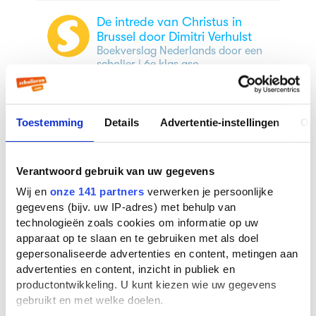
De intrede van Christus in
Brussel door Dimitri Verhulst
Boekverslag Nederlands door een
scholier
| 6e klas aso
De intrede van Christus in
Brussel door Dimitri Verhulst
Toestemming
Details
Advertentie-instellingen
Ov
Boekverslag Nederlands door een
scholier
| 5e klas vwo
Verantwoord gebruik van uw gegevens
Wij en
onze 141 partners
verwerken je persoonlijke
gegevens (bijv. uw IP-adres) met behulp van
technologieën zoals cookies om informatie op uw
Veelgestelde vragen over
apparaat op te slaan en te gebruiken met als doel
De intrede van Christus in
gepersonaliseerde advertenties en content, metingen aan
Brussel
advertenties en content, inzicht in publiek en
productontwikkeling. U kunt kiezen wie uw gegevens
gebruikt en met welke doelen.
Wie schreef De intrede van Christus in