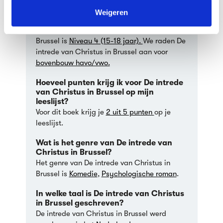
van Christus in Brussel?
kunnen ontvangen en verwerken.
Weigeren
Je kan De intrede van Christus in Brussel
lezen voor je lijst. De intrede van Christus in
Brussel is
Niveau 4 (15-18 jaar).
We raden De
intrede van Christus in Brussel aan voor
bovenbouw havo/vwo.
Hoeveel punten krijg ik voor De intrede
van Christus in Brussel op mijn
leeslijst?
Voor dit boek krijg je
2 uit 5 punten
op je
leeslijst.
Wat is het genre van De intrede van
Christus in Brussel?
Het genre van De intrede van Christus in
Brussel is
Komedie
,
Psychologische roman
.
In welke taal is De intrede van Christus
in Brussel geschreven?
De intrede van Christus in Brussel werd