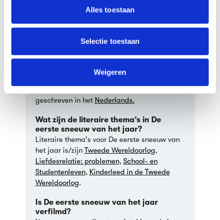
leeslijst.
partners voor social media, adverteren en analyse. Deze
Alles toestaan
partners kunnen deze gegevens combineren met andere
Wat is het genre van De eerste sneeuw
informatie die je aan ze hebt verstrekt of die ze hebben
van het jaar?
verzameld op basis van jouw gebruik van hun services.
Het genre van De eerste sneeuw van het jaar
Selectie toestaan
is
Psychologische roman
.
We werken samen met
63 derden
die uw gegevens
In welke taal is De eerste sneeuw van
kunnen ontvangen en verwerken.
Weigeren
het jaar geschreven?
De eerste sneeuw van het jaar werd
geschreven in het
Nederlands.
Wat zijn de literaire thema’s in De
eerste sneeuw van het jaar?
Literaire thema's voor De eerste sneeuw van
het jaar is/zijn
Tweede Wereldoorlog
,
Liefdesrelatie: problemen
,
School- en
Studentenleven
,
Kinderleed in de Tweede
Wereldoorlog
.
Is De eerste sneeuw van het jaar
verfilmd?