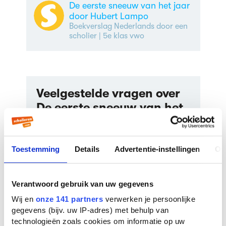
De eerste sneeuw van het jaar
door Hubert Lampo
Boekverslag Nederlands door een
scholier
| 5e klas vwo
Veelgestelde vragen over
De eerste sneeuw van het
jaar
Wie schreef De eerste sneeuw van het
Toestemming
Details
Advertentie-instellingen
Ov
jaar?
De eerste sneeuw van het jaar werd
geschreven door
Hubert Lampo
. Er zijn
16
Verantwoord gebruik van uw gegevens
boeken
van deze auteur bekend bij ons. De
Wij en
onze 141 partners
verwerken je persoonlijke
bekendste boeken van deze auteur zijn
De
gegevens (bijv. uw IP-adres) met behulp van
komst van Joachim Stiller
(1960),
Terugkeer
technologieën zoals cookies om informatie op uw
naar Atlantis
(1953) en
De duivel en de