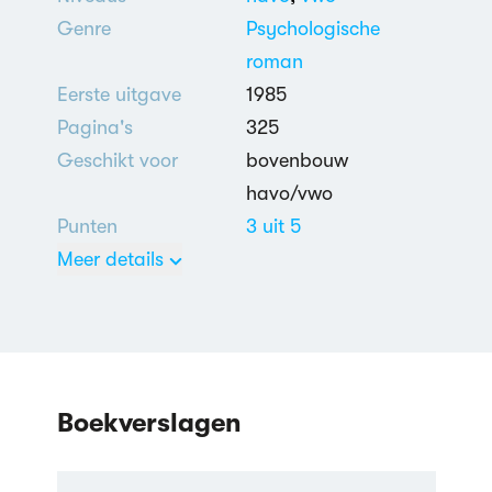
Genre
Psychologische
roman
Eerste uitgave
1985
Pagina's
325
Geschikt voor
bovenbouw
havo/vwo
Punten
3 uit 5
Meer details
Nederlands
Tweede
Wereldoorlog
,
Liefdesrelatie:
problemen
,
School-
Boekverslagen
en Studentenleven
,
Kinderleed in de
Tweede Wereldoorlog