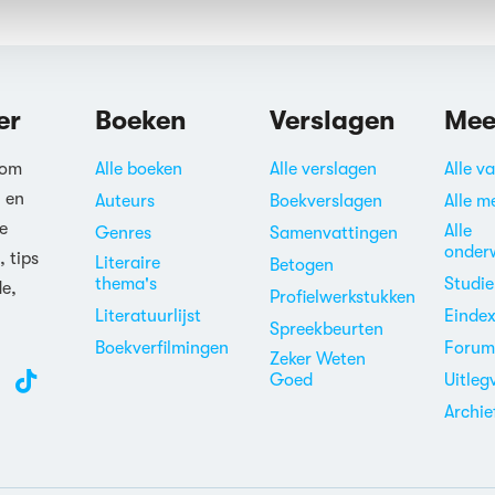
er
Boeken
Verslagen
Mee
 om
Alle boeken
Alle verslagen
Alle v
n en
Auteurs
Boekverslagen
Alle m
e
Alle
Genres
Samenvattingen
onder
, tips
Literaire
Betogen
thema's
Studi
de,
Profielwerkstukken
Literatuurlijst
Einde
Spreekbeurten
Boekverfilmingen
Foru
Zeker Weten
Goed
Uitleg
Archie