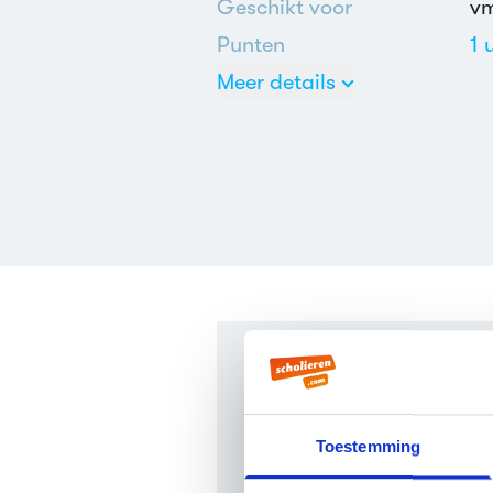
Geschikt voor
v
Punten
1 
Meer details
Ne
Mi
Veelgesteld
Toestemming
Wie schreef Cleopatra?
Cleopatra werd geschreven 