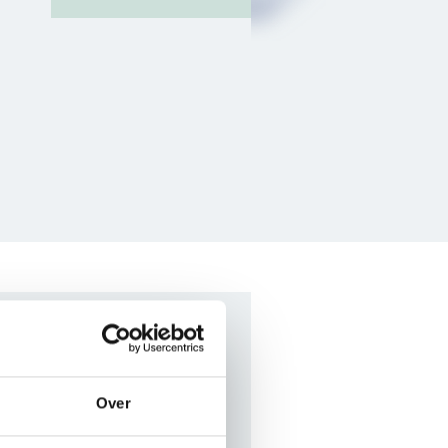
Over
opatra?
riller & Detective
.