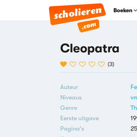
Boeken
Cleopatra
(
3
)
Auteur
Fe
Niveaus
v
Genre
Th
Eerste uitgave
19
Pagina's
2