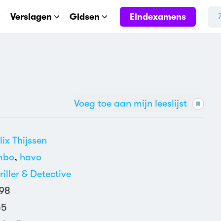
Eindexamens
Verslagen
Gidsen
Voeg toe aan mijn leeslijst
lix Thijssen
mbo
,
havo
riller & Detective
98
55