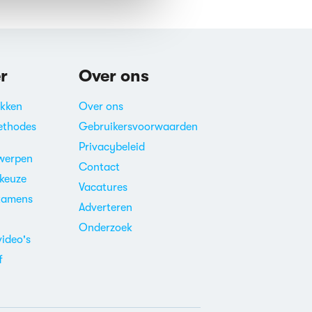
r
Over ons
akken
Over ons
ethodes
Gebruikersvoorwaarden
Privacybeleid
werpen
Contact
ekeuze
Vacatures
xamens
Adverteren
m
Onderzoek
video's
f