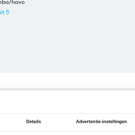
mbo/havo
uit 5
derlands
sdaadliteratuur
Gouden Strop
e vragen over Cleopatra
Details
Advertentie-instellingen
Wat is het genre van Cle
door
Felix Thijssen
. Felix
Het genre van Cleopatra is
Th