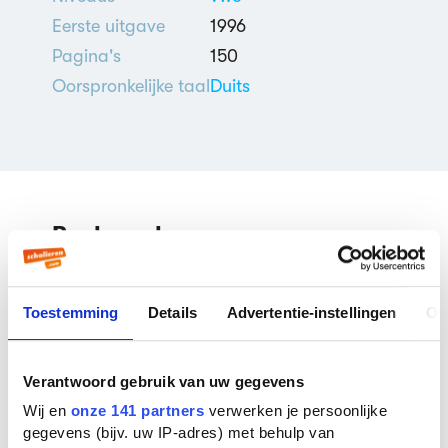
Eerste uitgave
1996
Pagina's
150
Oorspronkelijke taal
Duits
Boekverslagen
Brandaktuell door Fabian
Toestemming
Details
Advertentie-instellingen
Ov
Lenk
Boekverslag Duits door een
scholier
| 6e klas vwo
Verantwoord gebruik van uw gegevens
Wij en
onze 141 partners
verwerken je persoonlijke
gegevens (bijv. uw IP-adres) met behulp van