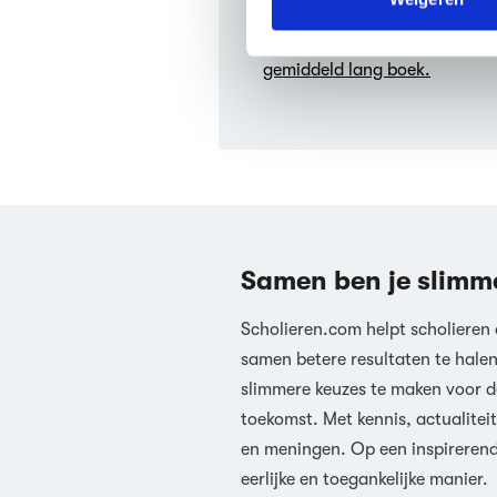
Hoeveel pagina’s heeft 
We werken samen met
63 d
Bioboy heeft 151 pagina's en 
gemiddeld lang boek.
Samen ben je slimm
Scholieren.com helpt scholieren
samen betere resultaten te hale
slimmere keuzes te maken voor d
toekomst. Met kennis, actualiteit
en meningen. Op een inspireren
eerlijke en toegankelijke manier.