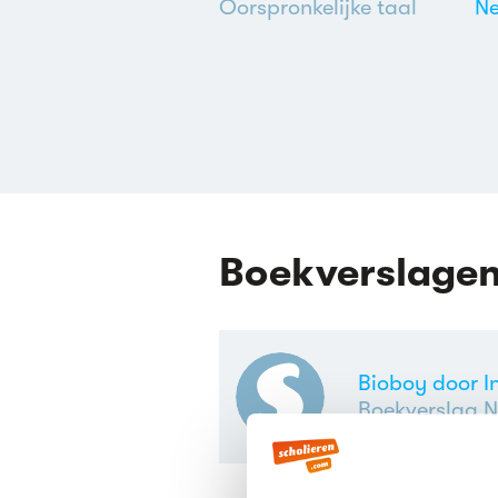
Oorspronkelijke taal
Ne
Boekverslage
Bioboy door I
Boekverslag N