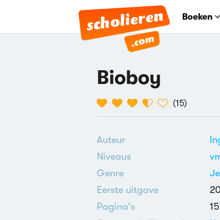
Boeken
Bioboy
(
15
)
Auteur
In
Niveaus
v
Genre
J
Eerste uitgave
2
Pagina's
15