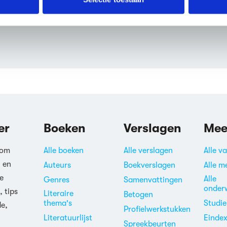
Bioboy?
erden
die uw gegevens kunnen ontvangen en verwerken.
kun je beschouwen als een
er
Boeken
Verslagen
Mee
 om
Alle boeken
Alle verslagen
Alle v
n en
Auteurs
Boekverslagen
Alle m
e
Alle
Genres
Samenvattingen
onder
, tips
Literaire
Betogen
thema's
Studi
de,
Profielwerkstukken
Literatuurlijst
Einde
Spreekbeurten