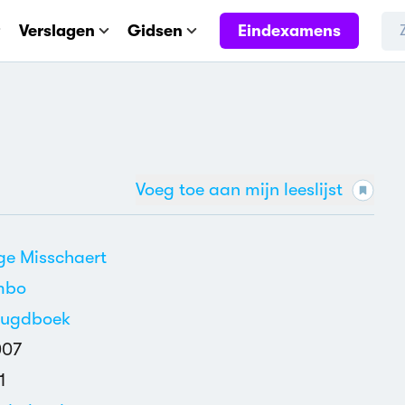
Eindexamens
Verslagen
Gidsen
Voeg toe aan mijn leeslijst
ge Misschaert
mbo
eugdboek
007
1