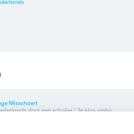
derlands
n
nge Misschaert
ederlands door een scholier
| 3e klas vmbo