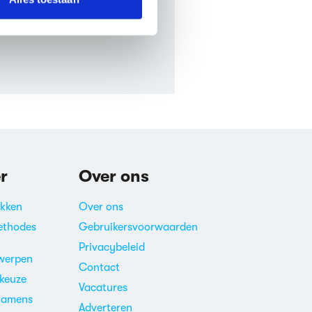
r
Over ons
akken
Over ons
ethodes
Gebruikersvoorwaarden
Privacybeleid
werpen
Contact
ekeuze
Vacatures
xamens
Adverteren