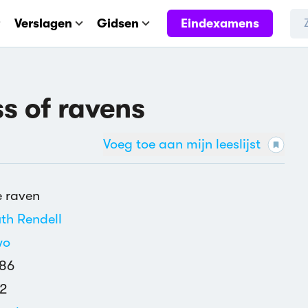
Eindexamens
Verslagen
Gidsen
s of ravens
Voeg toe aan mijn leeslijst
 raven
th Rendell
wo
86
2