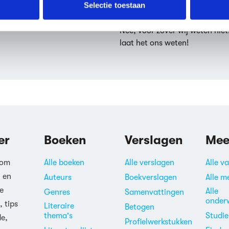
erzameld op basis van jouw gebruik van hun services.
Selectie toestaan
schreven in het jaar 1986.
Is An unkindness of rave
erden
die uw gegevens kunnen ontvangen en verwerken.
Nee, voor zover wij weten niet
laat het ons weten!
er
Boeken
Verslagen
Mee
 om
Alle boeken
Alle verslagen
Alle v
n en
Auteurs
Boekverslagen
Alle m
e
Alle
Genres
Samenvattingen
onder
, tips
Literaire
Betogen
thema's
Studi
de,
Profielwerkstukken