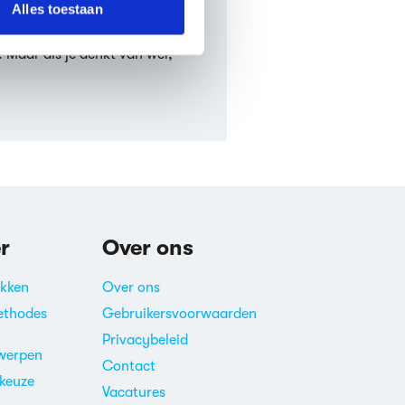
Alles toestaan
ns verfilmd?
. Maar als je denkt van wel,
r
Over ons
akken
Over ons
ethodes
Gebruikersvoorwaarden
Privacybeleid
werpen
Contact
ekeuze
Vacatures