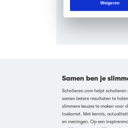
verstrekt of die ze hebben v
Weigeren
An unkindness of ravens is ge
We werken samen met
63 d
Samen ben je slimm
Scholieren.com helpt scholieren
samen betere resultaten te hale
slimmere keuzes te maken voor d
toekomst. Met kennis, actualiteit
en meningen. Op een inspireren