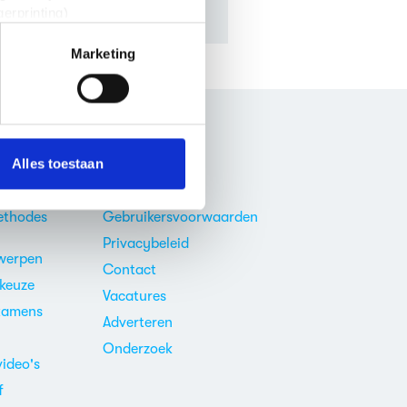
erprinting)
t
detailgedeelte
in. U kunt uw
Marketing
 media te bieden en om ons
onze partners voor social
nformatie die je aan ze hebt
r
Over ons
Alles toestaan
akken
Over ons
ethodes
Gebruikersvoorwaarden
Privacybeleid
werpen
Contact
ekeuze
Vacatures
xamens
Adverteren
m
Onderzoek
video's
f