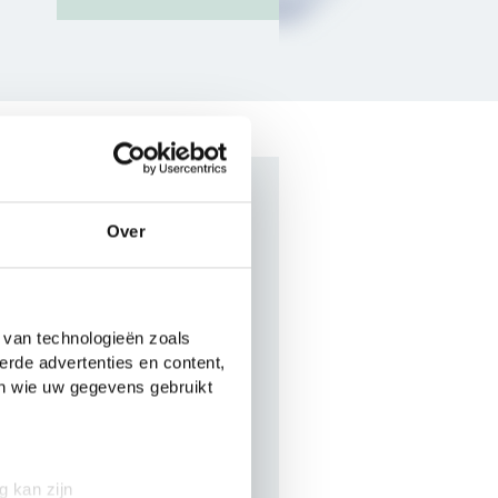
Over
schreven?
Frans.
 van technologieën zoals
erde advertenties en content,
en wie uw gegevens gebruikt
. Maar als je denkt van wel,
g kan zijn