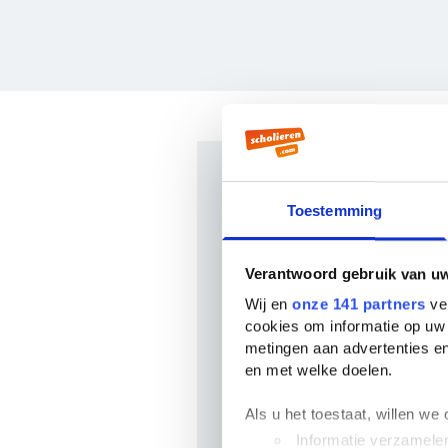
Veelgesteld
Toestemming
Wie schreef Adieu?
Verantwoord gebruik van u
Adieu werd geschreven door
H
Wij en
onze 141 partners
ver
boeken
van deze auteur beken
cookies om informatie op uw 
boeken van deze auteur zijn
L
metingen aan advertenties en
de chagrin
(1831) en
Eugenie 
en met welke doelen.
In welk jaar is Adieu ge
Als u het toestaat, willen we
Adieu is geschreven in het jaa
Informatie verzamelen