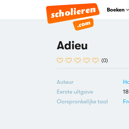
Boeken
Adieu
(
0
)
Auteur
Ho
Eerste uitgave
1
Oorspronkelijke taal
Fr