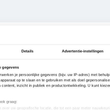
e vragen over Adieu
Details
Advertentie-instellingen
In welke taal is Adieu ge
w gegevens
onore de Balzac
. Er zijn
4
Adieu werd geschreven in het
werken je persoonlijke gegevens (bijv. uw IP-adres) met behulp
d bij ons. De bekendste
apparaat op te slaan en te gebruiken met als doel gepersonalise
Is Adieu verfilmd?
e père Goriot
(1835),
La peau
 content, inzicht in publiek en productontwikkeling. U kunt kiez
Nee, voor zover wij weten niet
Grandet
(1833).
laat het ons weten!
schreven?
 ook graag:
r 1830.
 over uw geografische locatie, die tot een paar meter nauwkeuri