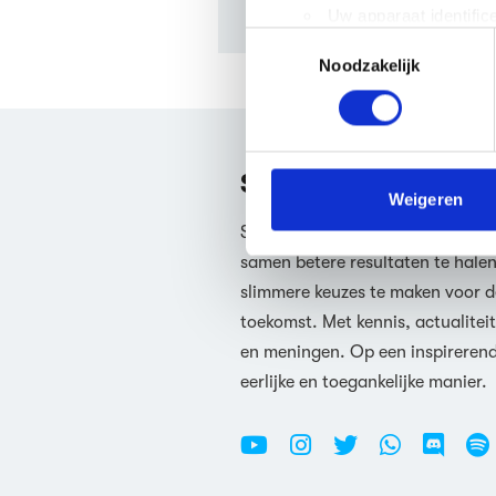
Uw apparaat identific
Toestemmingsselectie
Lees meer over hoe uw perso
Noodzakelijk
toestemming op elk moment wi
We gebruiken cookies om cont
websiteverkeer te analyseren
media, adverteren en analys
Samen ben je slimm
verstrekt of die ze hebben v
Weigeren
Scholieren.com helpt scholieren
We werken samen met
63 d
samen betere resultaten te hale
slimmere keuzes te maken voor d
toekomst. Met kennis, actualiteit
en meningen. Op een inspireren
eerlijke en toegankelijke manier.