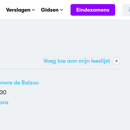
Eindexamens
Verslagen
Gidsen
Voeg toe aan mijn leeslijst
nore de Balzac
830
ans