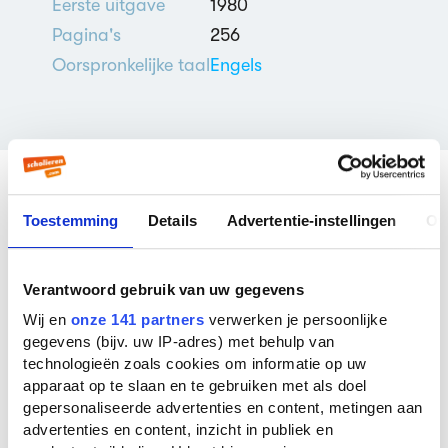
Eerste uitgave
1980
Pagina's
256
Oorspronkelijke taal
Engels
Toestemming
Details
Advertentie-instellingen
Ov
Veelgestelde vragen over
A sahib's war
Verantwoord gebruik van uw gegevens
Wie schreef A sahib's war?
Wij en
onze 141 partners
verwerken je persoonlijke
A sahib's war werd geschreven door
Rudyard
gegevens (bijv. uw IP-adres) met behulp van
Kipling
. Er zijn
6 boeken
van deze auteur
technologieën zoals cookies om informatie op uw
bekend bij ons. De bekendste boeken van
apparaat op te slaan en te gebruiken met als doel
deze auteur zijn
The Jungle Book
(1894),
The
gepersonaliseerde advertenties en content, metingen aan
Room in the Tower and other Stories
(1999) en
advertenties en content, inzicht in publiek en
Kim
(1901).