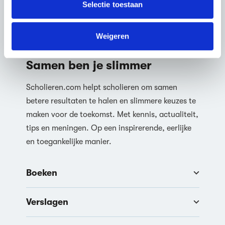
verzameld op basis van jouw gebruik van hun services.
Selectie toestaan
We werken samen met
63 derden
die uw gegevens
kunnen ontvangen en verwerken.
Weigeren
Samen ben je slimmer
Scholieren.com helpt scholieren om samen
betere resultaten te halen en slimmere keuzes te
maken voor de toekomst. Met kennis, actualiteit,
tips en meningen. Op een inspirerende, eerlijke
en toegankelijke manier.
Boeken
Verslagen