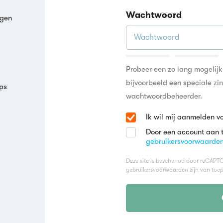
Wachtwoord
agen
Probeer een zo lang mogelij
bijvoorbeeld een speciale zi
ps
wachtwoordbeheerder.
Ik wil mij aanmelden v
Door een account aan 
gebruikersvoorwaarde
Deze site is beschermd door reCAP
gebruikersvoorwaarden
zijn van toep