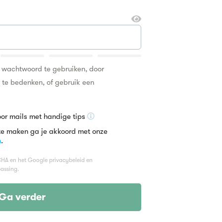
k wachtwoord te gebruiken, door
n te bedenken, of gebruik een
oor mails met handige tips
te maken ga je akkoord met onze
n
.
TCHA en het Google
privacybeleid
en
assing.
Ga verder