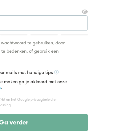
k wachtwoord te gebruiken, door
n te bedenken, of gebruik een
oor mails met handige tips
te maken ga je akkoord met onze
n
.
TCHA en het Google
privacybeleid
en
assing.
Ga verder