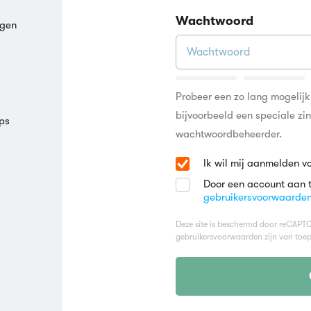
Wachtwoord
agen
Probeer een zo lang mogelij
bijvoorbeeld een speciale zi
ps
wachtwoordbeheerder.
Ik wil mij aanmelden v
Door een account aan 
gebruikersvoorwaarde
Deze site is beschermd door reCAP
gebruikersvoorwaarden
zijn van toep