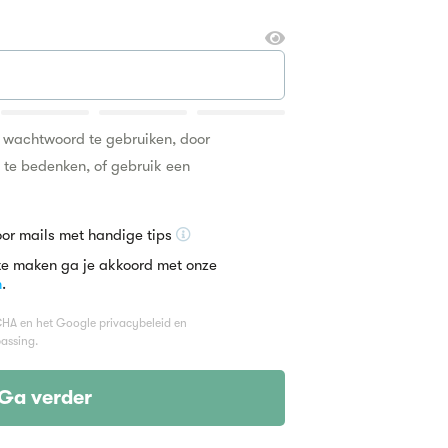
k wachtwoord te gebruiken, door
n te bedenken, of gebruik een
oor mails met handige tips
te maken ga je akkoord met onze
n
.
TCHA en het Google
privacybeleid
en
assing.
Ga verder