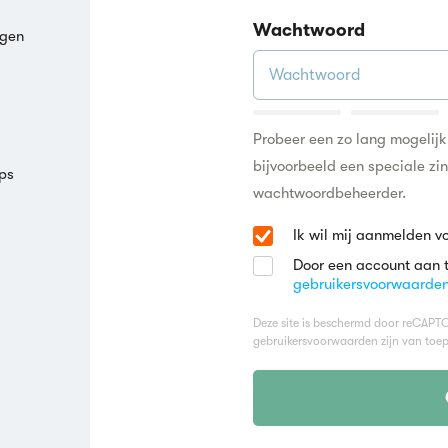
Wachtwoord
agen
Probeer een zo lang mogelij
bijvoorbeeld een speciale zi
ps
wachtwoordbeheerder.
Ik wil mij aanmelden v
Door een account aan 
gebruikersvoorwaarde
Deze site is beschermd door reCAP
gebruikersvoorwaarden
zijn van toep