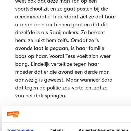
weet ook dat deze man Ton op een
sportschool zit en ze gaat posten bij die
accommodatie. Inderdaad ziet ze dat haar
aanrander naar binnen gaat en dat dit
dezelfde is als Raaijmakers. Ze herkent
hem: ze ruikt hem zelfs. Omdat ze ’s
avonds laat is gegaan, is haar familie
boos op haar. Vooral Tess voelt zich weer
bang. Eindelijk vertelt ze tegen haar
moeder dat er die avond een derde man
aanwezig is geweest. Maar wanneer Sara
dat tegen de politie zou vertellen, zal ze
van het dak springen.
Moeder en dochter gaan samen naar
Amerika om de graduation van Mich bij te
wonen. Hij is blij dat hij de zware opleiding
Toestemming
Details
Advertentie-instellingen