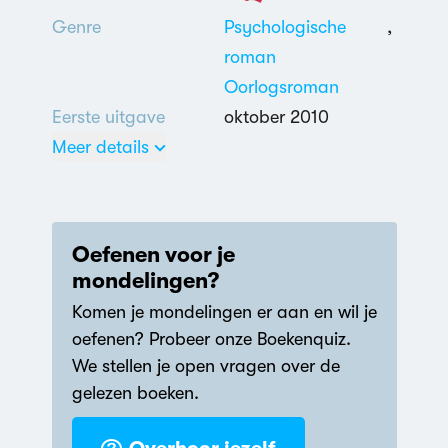
Genre
Psychologische
,
roman
Oorlogsroman
Eerste uitgave
oktober 2010
Meer details
havo
,
vwo
3 uit 5
Oefenen voor je
Nederlands
mondelingen?
Geweld
,
Komen je mondelingen er aan en wil je
Familiebetrekkingen
,
oefenen? Probeer onze Boekenquiz.
Jodenvervolging
,
We stellen je open vragen over de
Nasleep en
gelezen boeken.
verwerking Tweede
Wereldoorlog
,
Wraak