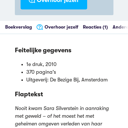
Overhoor jezelf
Opzij-literatuurprijs
Boekverslag
Overhoor jezelf
Reacties (1)
Andere
Feitelijke gegevens
1e druk, 2010
370 pagina's
Uitgeverij: De Bezige Bij, Amsterdam
Flaptekst
Nooit kwam Sara Silverstein in aanraking
met geweld – of het moest het met
geheimen omgeven verleden van haar