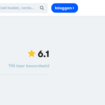
Inloggen
6.1
196
keer beoordeeld