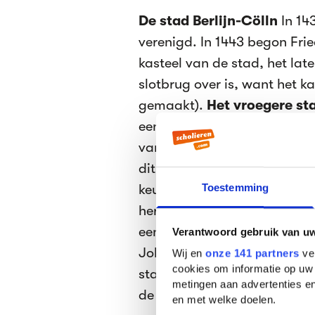
De stad Berlijn-Cölln
In 14
verenigd. In 1443 begon Frie
kasteel van de stad, het lat
slotbrug over is, want het ka
gemaakt).
Het vroegere st
een onderdeel van Frederik I
van Brandenburg te maken. E
dit lukte in 1448 en in 1451 w
keurvorst. Als symbool van 
Toestemming
heraldieke beer van de herald
een ijzeren keten en een han
Verantwoord gebruik van u
Johan Cicero (Frederiks II z
Wij en
onze 141 partners
ver
cookies om informatie op uw 
stad tot zijn residentie en 
metingen aan advertenties en
de Mark Brandenburg.
en met welke doelen.