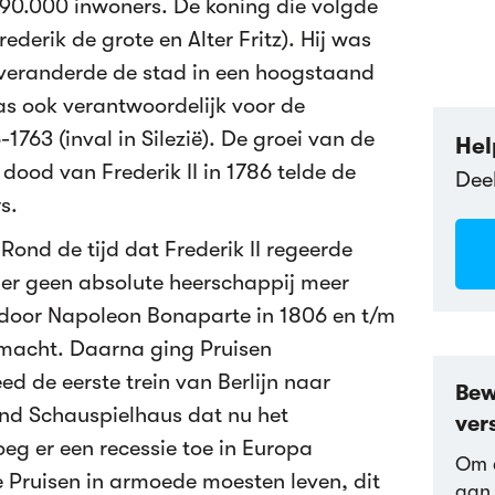
 90.000 inwoners. De koning die volgde
rederik de grote en Alter Fritz). Hij was
 veranderde de stad in een hoogstaand
as ook verantwoordelijk voor de
1763 (inval in Silezië). De groei van de
Hel
 dood van Frederik II in 1786 telde de
Dee
s.
Rond de tijd dat Frederik II regeerde
 er geen absolute heerschappij meer
 door Napoleon Bonaparte in 1806 en t/m
 macht. Daarna ging Pruisen
eed de eerste trein van Berlijn naar
Bew
ond Schauspielhaus dat nu het
ver
oeg er een recessie toe in Europa
Om d
 Pruisen in armoede moesten leven, dit
aan 