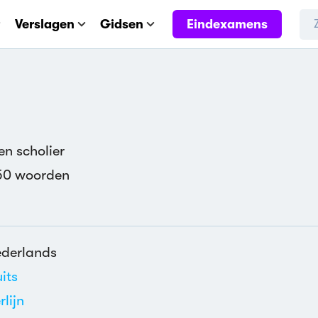
Eindexamens
Verslagen
Gidsen
n scholier
50 woorden
derlands
its
rlijn