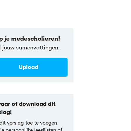
p je medescholieren!
l jouw samenvattingen.
Upload
aar of download dit
slag!
it verslag toe te voegen
je persoonlijke leeslijsten of