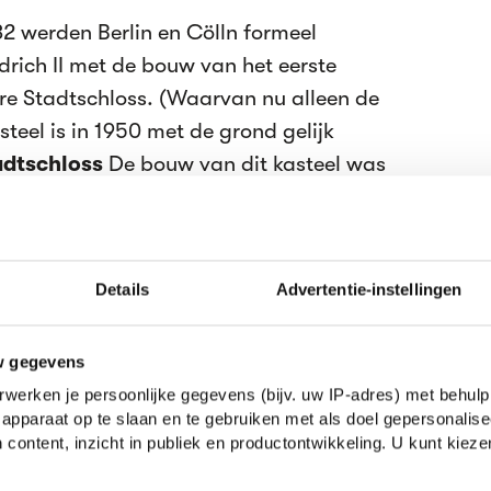
32 werden Berlin en Cölln formeel
drich II met de bouw van het eerste
ere Stadtschloss. (Waarvan nu alleen de
steel is in 1950 met de grond gelijk
adtschloss
De bouw van dit kasteel was
I zijn plan om Berlin-Cölln de hoofdstad
n de macht van het volk te verklein en
erd het slot officieel residentie van de
Details
Advertentie-instellingen
de macht der Hohenzollern kreeg de
ieke beer van ziet het er nu uit. de stad
gslot om zijn nek. En in 1486 maakte
w gegevens
ijn neef) die keurvorst was geworden de
werken je persoonlijke gegevens (bijv. uw IP-adres) met behulp
apparaat op te slaan en te gebruiken met als doel gepersonalise
was de stad dus officieel de hoofdstad van
 content, inzicht in publiek en productontwikkeling. U kunt kiez