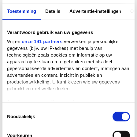
1. ruimte (plaats en tijd waarin de
verhaalfiguren zich bewegen. 2.
Toestemming
Details
Advertentie-instellingen
Ov
verhaalfiguren ( mense/dieren die een rol
spelen in het verhaal) 3. situaties ( de
Verantwoord gebruik van uw gegevens
verwikkelingen waarin de hoofdgiguren
verzeild raken)
Wij en
onze 141 partners
verwerken je persoonlijke
gegevens (bijv. uw IP-adres) met behulp van
situaties; wordt een bepaalde handeling
technologieën zoals cookies om informatie op uw
volbracht is er sprake van een bepaald
apparaat op te slaan en te gebruiken met als doel
gepersonaliseerde advertenties en content, metingen aan
tijdverloop verschijnt of verdwijnt een
advertenties en content, inzicht in publiek en
(bij)figuur
productontwikkeling. U kunt kiezen wie uw gegevens
vertelwijze/vertelperspectief; -ik-verhaal -
gebruikt en met welke doelen.
auctoriaal verhaal -personaal verhaal
Als u het toestaat, willen we ook graag:
(hij/zij- verhaal)
Informatie verzamelen over uw geografische
Toestemmingsselectie
-ik verhaal; in het verhaal is de ik-figuur de
Noodzakelijk
locatie, die tot een paar meter nauwkeurig kan zijn
Uw apparaat identificeren door het actief te
personage maar tevens ook de verteller
scannen op specifieke eigenschappen (fingerprinting)
van het verhaal. -auctoriaal verhaal; ook
Voorkeuren