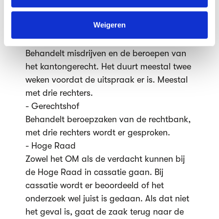
Een alleensprekende rechter behandelt
We werken samen met
63 derden
die uw gegevens
ovetredingen. Hoger beroep is mogelijk bij
kunnen ontvangen en verwerken.
Weigeren
de rechtbank.
- Rechtbank
Behandelt misdrijven en de beroepen van
het kantongerecht. Het duurt meestal twee
weken voordat de uitspraak er is. Meestal
met drie rechters.
- Gerechtshof
Behandelt beroepzaken van de rechtbank,
met drie rechters wordt er gesproken.
- Hoge Raad
Zowel het OM als de verdacht kunnen bij
de Hoge Raad in cassatie gaan. Bij
cassatie wordt er beoordeeld of het
onderzoek wel juist is gedaan. Als dat niet
het geval is, gaat de zaak terug naar de