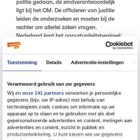
politie gedaan, de eindverantwoordelijk
ligt bij het OM. De officieren van justitie
leiden de onderzoeken en moeten bij de
rechter om allerlei zaken vragen.
Nederland kent het oppurtuniteitsbeginsel:
het OM hoeft niet alle strafbare feiten te
vervolgen, de officier van justitie kan ook
een zaak seponeren (= niet aan de rechter
Toestemming
Details
Advertentie-instellingen
Ov
doorgeven), maar ook afhandelen met een
transactie: de verdachte betaalt een
Verantwoord gebruik van uw gegevens
bepaald bedrag en dan komt de zaak niet
Wij en
onze 141 partners
verwerken je persoonlijke
voor de rechter.
gegevens (bijv. uw IP-adres) met behulp van
technologieën zoals cookies om informatie op uw
De politie heeft drie hoofdtaken:
apparaat op te slaan en te gebruiken met als doel
- Hulpverlening
gepersonaliseerde advertenties en content, metingen aan
advertenties en content, inzicht in publiek en
- Handhaven openbare orde
productontwikkeling. U kunt kiezen wie uw gegevens
- Opsporingstaken