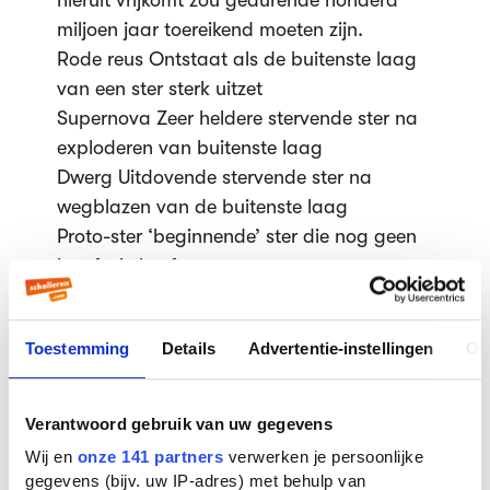
hieruit vrijkomt zou gedurende honderd
miljoen jaar toereikend moeten zijn.
Rode reus Ontstaat als de buitenste laag
van een ster sterk uitzet
Supernova Zeer heldere stervende ster na
exploderen van buitenste laag
Dwerg Uitdovende stervende ster na
wegblazen van de buitenste laag
Proto-ster ‘beginnende’ ster die nog geen
kernfusie heeft
Neutronenster Geeft geen licht, maar is
soms aanneembaar als pulsar (= sterren
Toestemming
Details
Advertentie-instellingen
Ov
die heel snel om hun eigen as draaien)
Zwart gat In elkaar geklapte neutronenster
met zeer sterk gravitatieveld
Verantwoord gebruik van uw gegevens
Wij en
onze 141 partners
verwerken je persoonlijke
Op volgorde:
gegevens (bijv. uw IP-adres) met behulp van