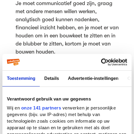
Je moet communicatief goed zijn, graag
met andere mensen willen werken,
analytisch goed kunnen nadenken,
financieel inzicht hebben, en je moet er van
houden om in een bouwkeet te zitten en in
de blubber te zitten, kortom je moet van
bouwen houden.
Hoe goed betaalt het?
In verhouding met de ICT branche betaalt
Toestemming
Details
Advertentie-instellingen
Ov
het niet goed, maar je verdiend in de bouw
over het algemeen geen topsalarissen.
Verantwoord gebruik van uw gegevens
Wij en
onze 141 partners
verwerken je persoonlijke
= een vraag die niet op de lijst stond, maar
gegevens (bijv. uw IP-adres) met behulp van
een “doorvraag-vraag”
technologieën zoals cookies om informatie op uw
apparaat op te slaan en te gebruiken met als doel
-HET VERSLAG-