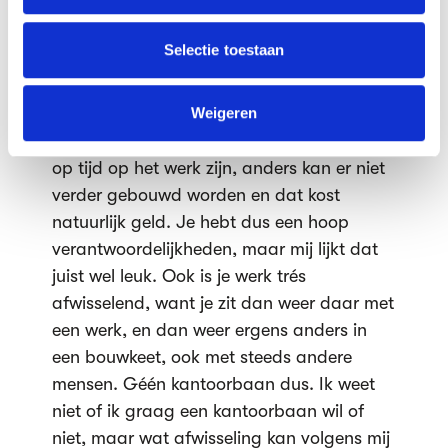
daarin staat alles wat er moet gebeuren,
informatie die je aan ze hebt verstrekt of die ze hebben
en wanneer, zoals het heien, het leggen
verzameld op basis van jouw gebruik van hun services.
Selectie toestaan
van de fundering enz. enz. Het transport
van de goederen wordt geregeld door
We werken samen met
63 derden
die uw gegevens
kunnen ontvangen en verwerken.
iemand anders, maar de werkvoorbereider
Weigeren
moet er wel voor zorgen dat de materialen
op tijd op het werk zijn, anders kan er niet
verder gebouwd worden en dat kost
natuurlijk geld. Je hebt dus een hoop
verantwoordelijkheden, maar mij lijkt dat
juist wel leuk. Ook is je werk trés
afwisselend, want je zit dan weer daar met
een werk, en dan weer ergens anders in
een bouwkeet, ook met steeds andere
mensen. Géén kantoorbaan dus. Ik weet
niet of ik graag een kantoorbaan wil of
niet, maar wat afwisseling kan volgens mij