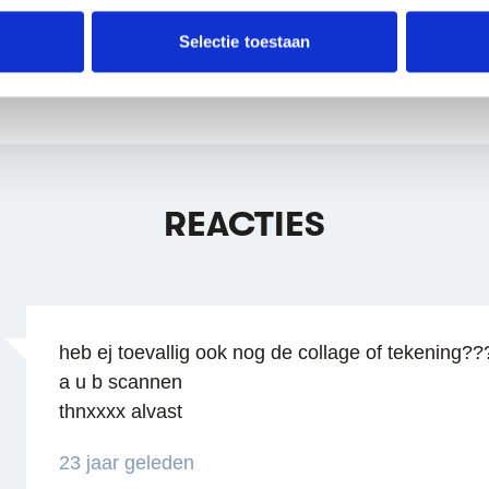
e. Deze partners kunnen deze gegevens combineren met andere i
erzameld op basis van jouw gebruik van hun services.
Selectie toestaan
erden
die uw gegevens kunnen ontvangen en verwerken.
REACTIES
heb ej toevallig ook nog de collage of tekening??
a u b scannen
thnxxxx alvast
23 jaar geleden