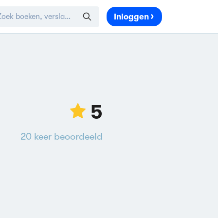
Inloggen
5
20
keer beoordeeld