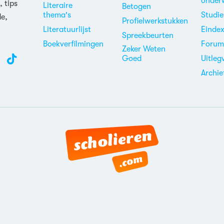
onder
, tips
Literaire
Betogen
thema's
Studi
de,
Profielwerkstukken
Literatuurlijst
Einde
Spreekbeurten
Boekverfilmingen
Foru
Zeker Weten
Goed
Uitleg
Archie