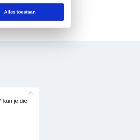
wereldtitel in
nformatie die je aan ze hebt
debatteren
Alles toestaan
? kun je die