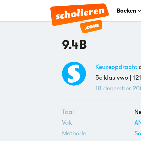
Boeken
9.4B
Keuzeopdracht
d
5e klas vwo |
12
18 december 20
Taal
Ne
Vak
A
Methode
So