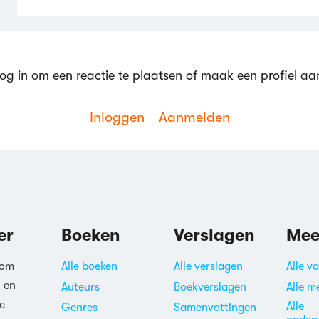
og in om een reactie te plaatsen of maak een profiel aa
Inloggen
Aanmelden
Reageren
er
Boeken
Verslagen
Mee
 om
Alle boeken
Alle verslagen
Alle v
n en
Auteurs
Boekverslagen
Alle m
e
Alle
Genres
Samenvattingen