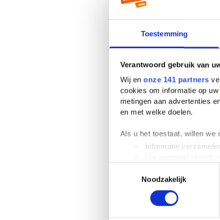
Toestemming
Verantwoord gebruik van u
Wij en
onze 141 partners
ver
cookies om informatie op uw 
metingen aan advertenties en
en met welke doelen.
Als u het toestaat, willen we
Informatie verzamelen
Uw apparaat identific
Toestemmingsselectie
Lees meer over hoe uw perso
Noodzakelijk
toestemming op elk moment wi
We gebruiken cookies om cont
websiteverkeer te analyseren