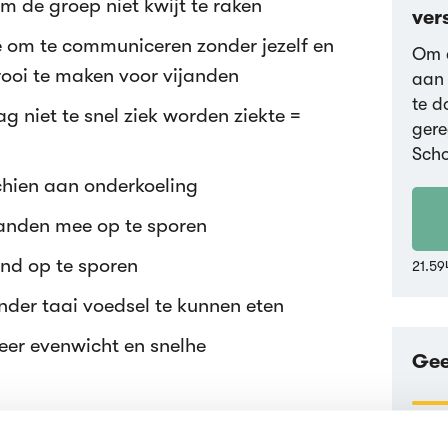
m de groep niet kwijt te raken
ver
 om te communiceren zonder jezelf en
Om d
ooi te maken voor vijanden
aan 
te d
 niet te snel ziek worden ziekte =
gere
Scho
schien aan onderkoeling
ijanden mee op te sporen
and op te sporen
21.59
nder taai voedsel te kunnen eten
er evenwicht en snelhe
Gee