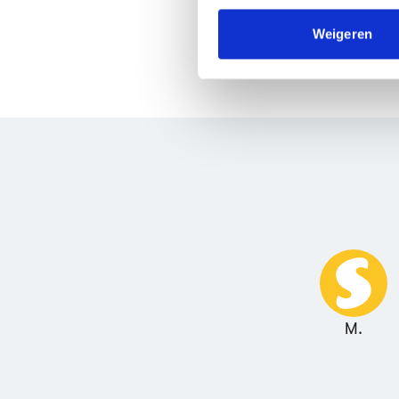
media, adverteren en analys
verstrekt of die ze hebben v
Weigeren
We werken samen met
63 d
M.