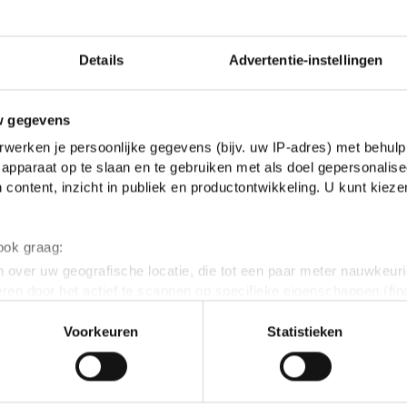
Details
Advertentie-instellingen
Ook l
w gegevens
werken je persoonlijke gegevens (bijv. uw IP-adres) met behulp
apparaat op te slaan en te gebruiken met als doel gepersonalise
 content, inzicht in publiek en productontwikkeling. U kunt kiez
 ook graag:
 over uw geografische locatie, die tot een paar meter nauwkeuri
eren door het actief te scannen op specifieke eigenschappen (fing
onlijke gegevens worden verwerkt en stel uw voorkeuren in he
Voorkeuren
Statistieken
jzigen of intrekken in de Cookieverklaring.
ent en advertenties te personaliseren, om functies voor social
. Ook delen we informatie over jouw gebruik van onze site met 