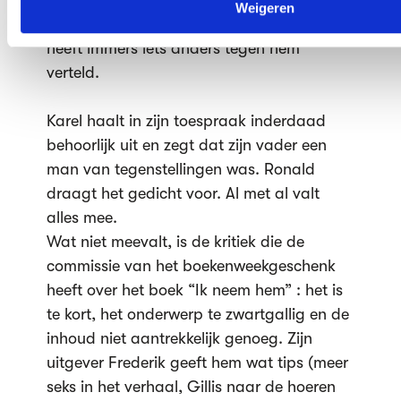
nadat ze medicijnen had ingenomen.
Weigeren
Ronald wil dat niet geloven, zijn vader
heeft immers iets anders tegen hem
verteld.
Karel haalt in zijn toespraak inderdaad
behoorlijk uit en zegt dat zijn vader een
man van tegenstellingen was. Ronald
draagt het gedicht voor. Al met al valt
alles mee.
Wat niet meevalt, is de kritiek die de
commissie van het boekenweekgeschenk
heeft over het boek “Ik neem hem” : het is
te kort, het onderwerp te zwartgallig en de
inhoud niet aantrekkelijk genoeg. Zijn
uitgever Frederik geeft hem wat tips (meer
seks in het verhaal, Gillis naar de hoeren