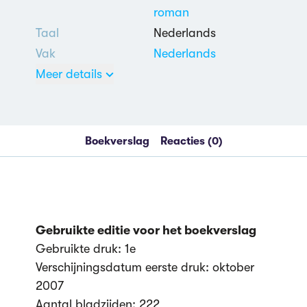
roman
Taal
Nederlands
Vak
Nederlands
Meer details
Boekverslag
Reacties (0)
3 uit 5
Nederlands
Zelfmoord
,
Dood
,
Beroepsproblemen
,
Gebruikte editie voor het boekverslag
Relatie tussen broers
,
Gebruikte druk: 1e
Schuldgevoel
,
Vader-
Verschijningsdatum eerste druk: oktober
zoonrelatie
,
Zin van
2007
het bestaan
Aantal bladzijden: 222