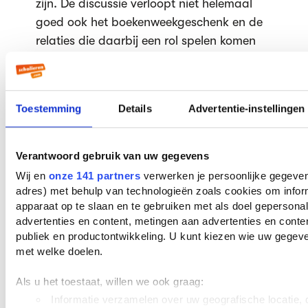
zijn. De discussie verloopt niet helemaal
goed ook het boekenweekgeschenk en de
relaties die daarbij een rol spelen komen
op tafel. Wanneer Ronald zijn vader wil
ontmoeten, wordt hij even opgehouden
door een vrouwelijke fan van zijn
Toestemming
Details
Advertentie-instellingen
poëziebundels. Hij komt daardoor te laat
bij zijn vader die op de afdeling waar
Ronalds boeken staan een hartstilstand
Verantwoord gebruik van uw gegevens
krijgt. Hij sterft ter plekke, 80 jaar oud.
Wij en
onze 141 partners
verwerken je persoonlijke gegevens
adres) met behulp van technologieën zoals cookies om infor
apparaat op te slaan en te gebruiken met als doel gepersona
Het is Ronalds taak om zijn broers en
advertenties en content, metingen aan advertenties en content
zussen in te lichten. Zijn broer Laurens is
publiek en productontwikkeling. U kunt kiezen wie uw gegev
medicus, zijn oudste broer Karel directeur
met welke doelen.
van een verffabriek en zus Alide werkt in
de gezondheidszorg. Een dag later komen
Als u het toestaat, willen we ook graag:
ze bij elkaar om de begrafenis te
Informatie verzamelen over uw geografische locatie, d