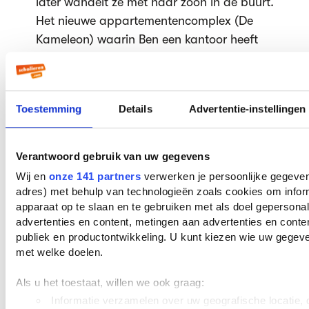
later wandelt ze met haar zoon in de buurt.
Het nieuwe appartementencomplex (De
Kameleon) waarin Ben een kantoor heeft
besteld, is klaar. Alles ligt open voor een
nieuw begin.
Structuur en/of verhaalopbouw
“De
Toestemming
Details
Advertentie-instellingen
opvolger” heeft een lineaire structuur. In
december/januari van een bepaald jaar
Verantwoord gebruik van uw gegevens
gebeurt er een dramatisch ongeluk. Drie en
half jaar later heeft de vertelster een
Wij en
onze 141 partners
verwerken je persoonlijke gegevens
adres) met behulp van technologieën zoals cookies om infor
oplossing voor haar schuldgevoel
apparaat op te slaan en te gebruiken met als doel gepersona
gevonden. Tussen die twee momenten
advertenties en content, metingen aan advertenties en content
wordt het verhaal in 46 korte hoofdstukken
publiek en productontwikkeling. U kunt kiezen wie uw gegev
verteld. Deze hoofdstukken hebben een
met welke doelen.
meestal erg korte titel (bijv. Kroon, De
Als u het toestaat, willen we ook graag:
opvolger, Grafstemming, Het graf, De
Informatie verzamelen over uw geografische locatie, d
badmeester, Kameleon, Een zoon) Er zijn