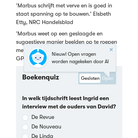
‘Marbus schrijft met verve en is goed in
staat spanning op te bouwen.’ Elsbeth
Etty, NRC Handelsblad
‘Marbus weet op een geslaagde en
suggestieve manier beelden op te roepen
met weinig middelen.’ Jacob Moerman,
Nieuw! Open vragen
GPD-kranten
worden nagekeken door AI
Boekenquiz
Gesloten
Open
In welk tijdschrift leest Ingrid een
interview met de ouders van David?
De Revue
De Nouveau
De Linda