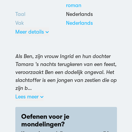
roman
Taal
Nederlands
Vak
Nederlands
Meer details
Als Ben, zijn vrouw Ingrid en hun dochter
Tamara ’s nachts terugkeren van een feest,
3 uit 5
veroorzaakt Ben een dodelijk ongeval. Het
Nederlands
slachtoffer is een jongen van zestien die op
Dood
,
Liefdesrelatie:
zijn b…
problemen
,
Noodlot
,
Lees meer
Schuldgevoel
,
Seksualiteit
,
Zin van
Oefenen voor je
het bestaan
mondelingen?