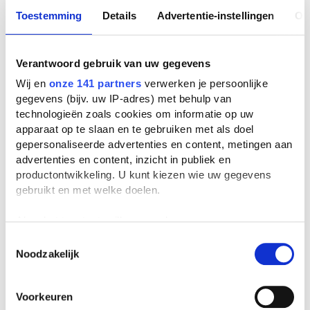
Toestemming
Details
Advertentie-instellingen
Ov
geweld
Filteren
(1)
Verantwoord gebruik van uw gegevens
Wij en
onze 141 partners
verwerken je persoonlijke
gegevens (bijv. uw IP-adres) met behulp van
Populariteit
Sorteer op
technologieën zoals cookies om informatie op uw
apparaat op te slaan en te gebruiken met als doel
gepersonaliseerde advertenties en content, metingen aan
advertenties en content, inzicht in publiek en
Bad Boy
productontwikkeling. U kunt kiezen wie uw gegevens
Abdelkader Benali
gebruikt en met welke doelen.
1 verslag
Als u het toestaat, willen we ook graag:
Informatie verzamelen over uw geografische
Toestemmingsselectie
Wanneer de mieren
Noodzakelijk
locatie, die tot een paar meter nauwkeurig kan zijn
schreeuwen
Uw apparaat identificeren door het actief te
Alex Boogers
scannen op specifieke eigenschappen (fingerprinting)
Voorkeuren
1 verslag
Lees meer over hoe uw persoonlijke gegevens worden