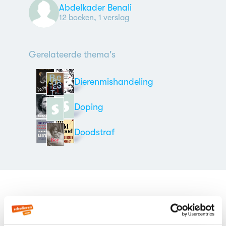
Abdelkader Benali
12 boeken, 1 verslag
Gerelateerde thema's
Dierenmishandeling
Doping
Doodstraf
Alle boeken
Literaire thema's
Boeken over zinloos