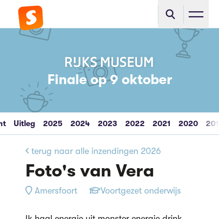
Finale op 9 oktober
ht
Uitleg
2025
2024
2023
2022
2021
2020
20
terug naar alle inzendingen 2026
Foto's van Vera
Amersfoort
Voortgezet onderwijs
Ik haal energie uit monster energie drink,