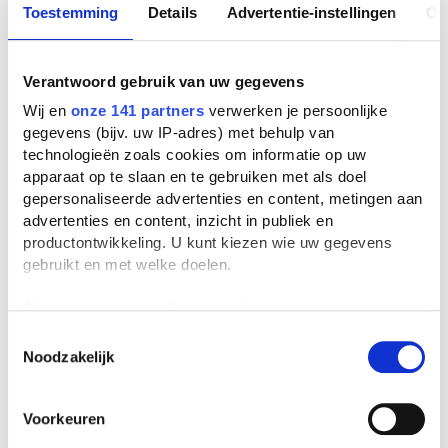
Toestemming
Details
Advertentie-instellingen
Ov
Verantwoord gebruik van uw gegevens
Wij en
onze 141 partners
verwerken je persoonlijke
gegevens (bijv. uw IP-adres) met behulp van
technologieën zoals cookies om informatie op uw
apparaat op te slaan en te gebruiken met als doel
gepersonaliseerde advertenties en content, metingen aan
advertenties en content, inzicht in publiek en
productontwikkeling. U kunt kiezen wie uw gegevens
gebruikt en met welke doelen.
Als u het toestaat, willen we ook graag:
Informatie verzamelen over uw geografische
Toestemmingsselectie
Noodzakelijk
locatie, die tot een paar meter nauwkeurig kan zijn
Uw apparaat identificeren door het actief te
scannen op specifieke eigenschappen (fingerprinting)
Voorkeuren
Lees meer over hoe uw persoonlijke gegevens worden