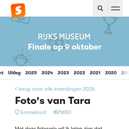
Finale op 9 oktober
ht
Uitleg
2025
2024
2023
2022
2021
2020
20
terug naar alle inzendingen 2026
Foto's van Tara
Emmeloord
MBO
Met deze fotoserie wil ik laten zien dat