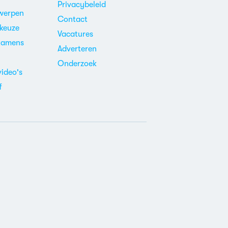
Privacybeleid
werpen
Contact
ekeuze
Vacatures
xamens
Adverteren
m
Onderzoek
video's
f