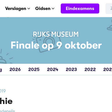
Eindexamens
Verslagen
Gidsen
Finale op 9 oktober
g
2026
2025
2024
2023
2022
202
019
hie
nderwijs