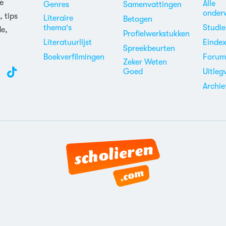
e
Alle
Genres
Samenvattingen
onder
, tips
Literaire
Betogen
thema's
Studi
de,
Profielwerkstukken
Literatuurlijst
Einde
Spreekbeurten
Boekverfilmingen
Foru
Zeker Weten
Goed
Uitleg
Archie