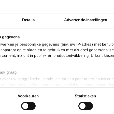
Het st
inzend
Details
Advertentie-instellingen
stemme
w gegevens
Top 
werken je persoonlijke gegevens (bijv. uw IP-adres) met behulp
apparaat op te slaan en te gebruiken met als doel gepersonalise
 content, inzicht in publiek en productontwikkeling. U kunt kiez
 ook graag:
 over uw geografische locatie, die tot een paar meter nauwkeuri
eren door het actief te scannen op specifieke eigenschappen (fing
onlijke gegevens worden verwerkt en stel uw voorkeuren in he
Voorkeuren
Statistieken
jzigen of intrekken in de Cookieverklaring.
ent en advertenties te personaliseren, om functies voor social
. Ook delen we informatie over jouw gebruik van onze site met 