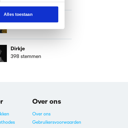
nformatie die je aan ze hebt
Alles toestaan
Chris
772 stemmen
Dirkje
398 stemmen
r
Over ons
akken
Over ons
ethodes
Gebruikersvoorwaarden