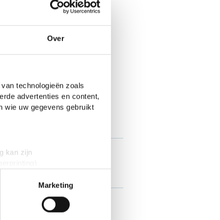
emmen is gesloten. Deze
ing is geëindigd met 0
Over
n .
5
 van technologieën zoals
erde advertenties en content,
Tess
en wie uw gegevens gebruikt
918 stemmen
g kan zijn
Puk
erprinting)
829 stemmen
t
detailgedeelte
in. U kunt uw
Marketing
Vincent
 media te bieden en om ons
793 stemmen
onze partners voor social