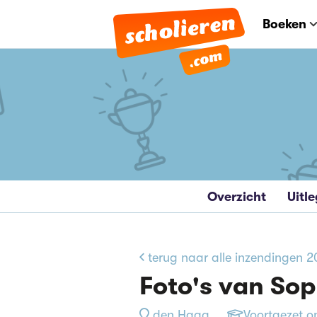
Boeken
Overzicht
Uitle
terug naar alle inzendingen 2
Foto's van Sop
den Haag
Voortgezet o