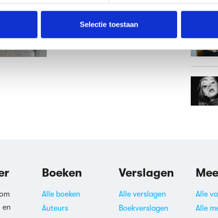
e. Deze partners kunnen deze gegevens combineren met andere i
erzameld op basis van jouw gebruik van hun services.
Selectie toestaan
erden
die uw gegevens kunnen ontvangen en verwerken.
er
Boeken
Verslagen
Mee
 om
Alle boeken
Alle verslagen
Alle v
n en
Auteurs
Boekverslagen
Alle m