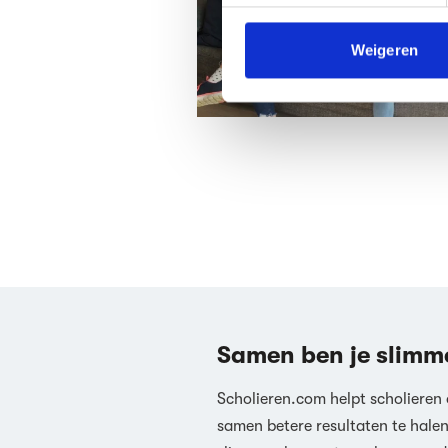
media, adverteren en analys
verstrekt of die ze hebben v
Weigeren
We werken samen met
63 d
Samen ben je slimm
Scholieren.com helpt scholieren
samen betere resultaten te hale