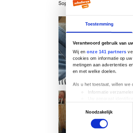
Sophie Wewer
Toestemming
Verantwoord gebruik van u
Wij en
onze 141 partners
ver
cookies om informatie op uw 
metingen aan advertenties en
en met welke doelen.
Als u het toestaat, willen we
Informatie verzamelen
Uw apparaat identific
Toestemmingsselectie
Lees meer over hoe uw perso
Noodzakelijk
toestemming op elk moment wi
We gebruiken cookies om cont
websiteverkeer te analyseren