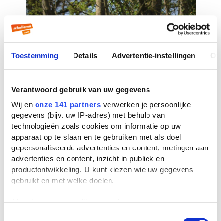
Toestemming
Details
Advertentie-instellingen
Ov
Verantwoord gebruik van uw gegevens
Wij en
onze 141 partners
verwerken je persoonlijke
gegevens (bijv. uw IP-adres) met behulp van
technologieën zoals cookies om informatie op uw
apparaat op te slaan en te gebruiken met als doel
gepersonaliseerde advertenties en content, metingen aan
advertenties en content, inzicht in publiek en
productontwikkeling. U kunt kiezen wie uw gegevens
gebruikt en met welke doelen.
Als u het toestaat, willen we ook graag:
Informatie verzamelen over uw geografische
Toestemmingsselectie