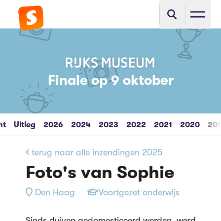
Finale op 9 oktober
ht
Uitleg
2026
2024
2023
2022
2021
2020
20
terug naar alle inzendingen 2025
Foto's van Sophie
Den Haag
Voortgezet onderwijs
Sinds duiven gedomesticeerd werden, werd