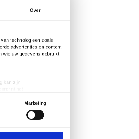
Over
 van technologieën zoals
erde advertenties en content,
en wie uw gegevens gebruikt
g kan zijn
erprinting)
t
detailgedeelte
in. U kunt uw
Marketing
 media te bieden en om ons
onze partners voor social
nformatie die je aan ze hebt