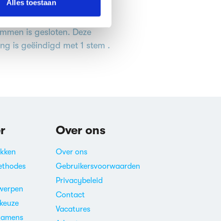
Alles toestaan
emmen is gesloten. Deze
ing is geëindigd met 1 stem .
r
Over ons
akken
Over ons
ethodes
Gebruikersvoorwaarden
Privacybeleid
werpen
Contact
ekeuze
Vacatures
xamens