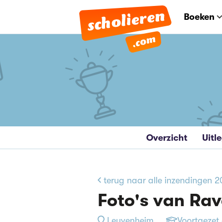
Boeken
Overzicht
Uitl
terug naar alle inzendingen 
Foto's van Ra
Leuvenheim
Voortgezet