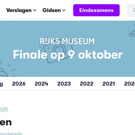
Eindexamens
Verslagen
Gidsen
Finale op 9 oktober
eg
2026
2024
2023
2022
2021
202
2025
ven
 onderwijs