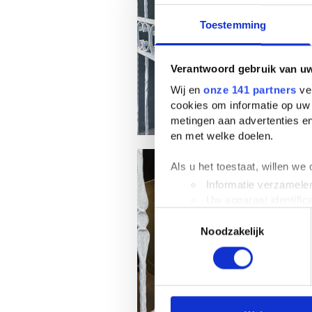
Toestemming
Verantwoord gebruik van u
Wij en
onze 141 partners
ver
cookies om informatie op uw 
metingen aan advertenties en
en met welke doelen.
Als u het toestaat, willen we
Informatie verzamelen
Uw apparaat identific
Toestemmingsselectie
Lees meer over hoe uw perso
Noodzakelijk
toestemming op elk moment wi
We gebruiken cookies om cont
websiteverkeer te analyseren
media, adverteren en analys
verstrekt of die ze hebben v