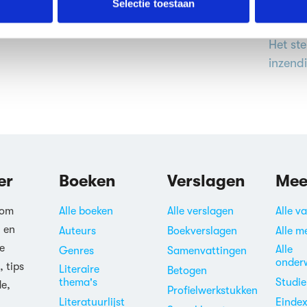
Selectie toestaan
erden
die uw gegevens kunnen ontvangen en verwerken.
Het st
inzend
er
Boeken
Verslagen
Mee
 om
Alle boeken
Alle verslagen
Alle v
n en
Auteurs
Boekverslagen
Alle m
e
Alle
Genres
Samenvattingen
onder
, tips
Literaire
Betogen
thema's
Studi
de,
Profielwerkstukken
Literatuurlijst
Einde